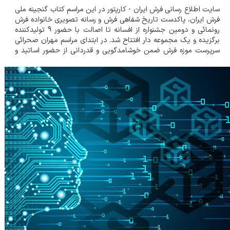
سایت اطلاع رسانی فرش ایران - کارپتور در این مراسم کتاب گنجینه ملی
فرش ایران، پاکدست تاریخ شفاهی فرش و رسانه تصویری خانواده فرش
رونمائی و دومین جشنواره از افسانه تا اصالت با حضور 9 تولیدکننده
برگزیده و یک مجموعه دار افتتاح شد. در ابتدای مراسم مهران صحرائی
سرپرست موزه فرش ضمن خوشامدگویی و قدردانی از حضور اساتید و
روسای اتحادیه ها تاکید کرد که با تدوین رویکرد فرهنگی و هنری برای
موز...