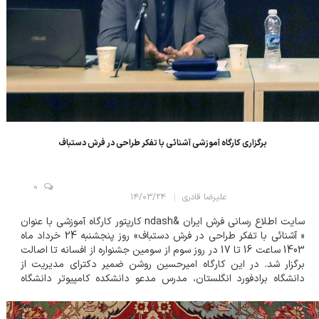
برگزاری کارگاه آموزشی آشنائی با تفکر طراحی در فرش دستباف
0
علیرضا قادری
۱۴/۰۳/۲۴
سایت اطلاع رسانی فرش ایران &ndash کارپتور کارگاه آموزشی با عنوان
« آشنائی با تفکر طراحی در فرش دستباف» روز پنجشنبه 24 خرداد ماه
1403 ساعت 16 تا 17 در روز سوم از سومین جشنواره از افسانه تا اصالت
برگزار شد. در این کارگاه امیرحسین روشن ضمیر دکترای مدیریت از
دانشگاه برادفورد انگلستان، مدرس مدعو دانشکده کامپیوتر دانشگاه
صنعتی امیرکبیر و بنیانگذار استارتاپ چمروش گفت « تفکر طر...