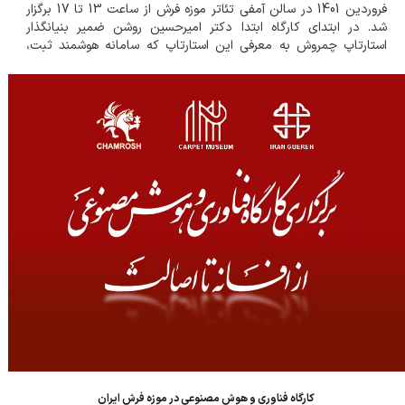
فروردین 1401 در سالن آمفی تئاتر موزه فرش از ساعت 13 تا 17 برگزار
شد. در ابتدای کارگاه ابتدا دکتر امیرحسین روشن ضمیر بنیانگذار
استارتاپ چمروش به معرفی این استارتاپ که سامانه هوشمند ثبت،
ردیابی و تائید اصالت فرش دستباف است پرداخت و گفت هدف
چمروش تائید اصالت فرش های...
کارگاه فناوری و هوش مصنوعی در موزه فرش ایران