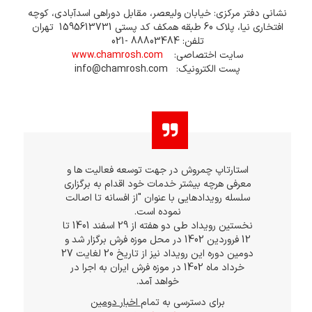
نشانی دفتر مرکزی: خیابان ولیعصر، مقابل دوراهی اسدآبادی، کوچه
افتخاری نیا، پلاک 60 طبقه همکف کد پستی 1595613731 تهران
تلفن: 88803484 -021
سايت اختصاصي:
www.chamrosh.com
پست الکترونيک: info@chamrosh.com
استارتاپ چمروش در جهت توسعه فعالیت ها و
معرفی هرچه بیشتر خدمات خود اقدام به برگزاری
سلسله رویدادهایی با عنوان "از افسانه تا اصالت
نموده است.
نخستین رویداد طی دو هفته از 29 اسفند 1401 تا
12 فروردین 1402 در محل موزه فرش برگزار شد و
دومین دوره این رویداد نیز از تاریخ 20 لغایت 27
خرداد ماه 1402 در موزه فرش ایران به اجرا در
خواهد آمد.
برای دسترسی به تمام
اخبار دومین