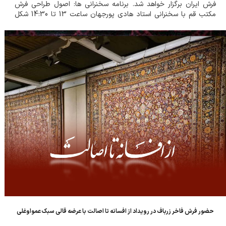
فرش ایران برگزار خواهد شد. برنامه سخنرانی ها: اصول طراحی فرش
مکتب قم با سخنرانی استاد هادی پورجهان ساعت 13 تا 14:30 شکل
گیری تحولات و تاریخ در فرش قم با سخنرانی دکتر حسن عزیزی
ساعت...
حضور فرش فاخر زرباف در رویداد از افسانه تا اصالت با عرضه قالی سبک عمواوغلی