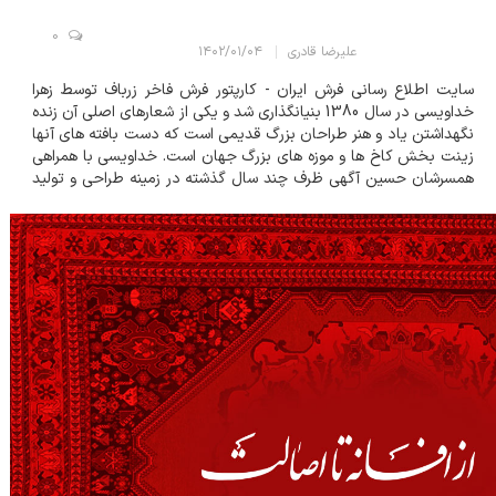
0
علیرضا قادری
۱۴۰۲/۰۱/۰۴
سایت اطلاع رسانی فرش ایران - کارپتور فرش فاخر زرباف توسط زهرا
خداویسی در سال 1380 بنیانگذاری شد و یکی از شعارهای اصلی آن زنده
نگهداشتن یاد و هنر طراحان بزرگ قدیمی است که دست بافته های آنها
زینت بخش کاخ ها و موزه های بزرگ جهان است. خداویسی با همراهی
همسرشان حسین آگهی ظرف چند سال گذشته در زمینه طراحی و تولید
قالی های نفیس به موفقیت های بزرگی دست پیدا کرده است.
خداویسی در گفتگوی اختصاصی...