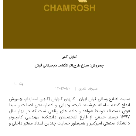
گزارش آگهی
چمروش؛ مبدع طرح اثر انگشت دیجیتالی فرش
-1
علیرضا قادری
۱۴۰۲/۰۱/۰۱
سایت اطلاع رسانی فرش ایران - کارپتور گـزارش آگـهـی استارتاپ چمروش
ابداع کننده سامانه هوشمند ثبت، ردیابی و اعتبارسنجی اصالت و مبدا
فرش دستباف توسط شواهد و داده های واقعی است که در بهار سال
1397 توسط جمعی از فارغ التحصیلان دانشکده مهندسی کامپیوتر
دانشگاه صنعتی امیرکبیر و همینطور حمایت چندین استاد معتبر داخلی و
بین المللی پایه گذاری شده است. این استارتاپ نماد چمروش پرنده ی
اساطیری ایران...