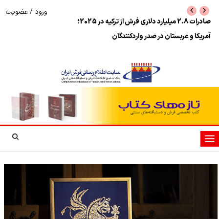
ورود
/
عضویت
فرش ایران بر لبه‌ی فرصت!
سرخط اخبار متفرقه ف
1405
تغییر
وضعیت
ناوبری