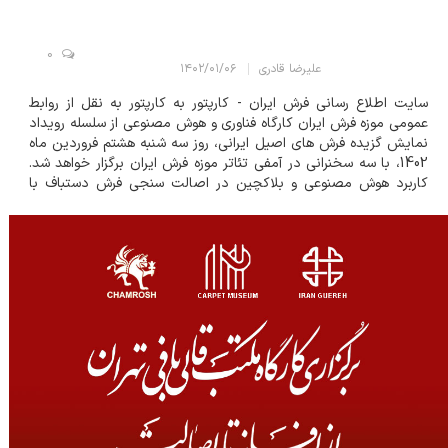
0
علیرضا قادری
۱۴۰۲/۰۱/۰۶
سایت اطلاع رسانی فرش ایران - کارپتور به کارپتور به نقل از روابط
عمومی موزه فرش ایران کارگاه فناوری و هوش مصنوعی از سلسله رویداد
نمایش گزیده فرش های اصیل ایرانی، روز سه شنبه هشتم فروردین ماه
1402، با سه سخنرانی در آمفی تئاتر موزه فرش ایران برگزار خواهد شد.
کاربرد هوش مصنوعی و بلاکچین در اصالت سنجی فرش دستباف با
سخنرانی مهندس شاهین میرزائی ساعت 13 تا 1430 دیجیتال مارکتینگ
در ف...