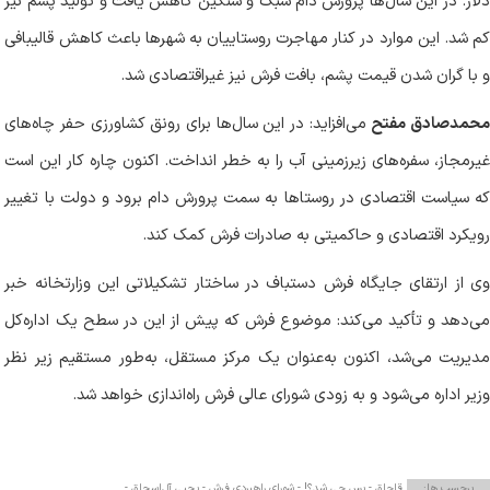
دلار. در این سال‌ها پرورش دام سبک و سنگین کاهش یافت و تولید پشم نیز
کم شد. این موارد در کنار مهاجرت روستاییان به شهر‌ها باعث کاهش قالیبافی
و با گران شدن قیمت پشم، بافت فرش نیز غیراقتصادی شد.
حمدصادق مفتح
می‌افزاید: در این سال‌ها برای رونق کشاورزی حفر چاه‌های
غیرمجاز، سفره‌های زیرزمینی آب را به خطر انداخت. اکنون چاره کار این است
که سیاست اقتصادی در روستا‌ها به سمت پرورش دام برود و دولت با تغییر
رویکرد اقتصادی و حاکمیتی به صادرات فرش کمک کند.
وی از ارتقای جایگاه فرش دستباف در ساختار تشکیلاتی این وزارتخانه خبر
می‌دهد و تأکید می‌کند: موضوع فرش که پیش از این در سطح یک اداره‌کل
مدیریت می‌شد، اکنون به‌عنوان یک مرکز مستقل، به‌طور مستقیم زیر نظر
وزیر اداره می‌شود و به زودی شورای عالی فرش راه‌اندازی خواهد شد.
برچسب ها:
قاچاق -
پس چی شد؟! -
شورای راهبردی فرش -
یحیی آل‌اسحاق -