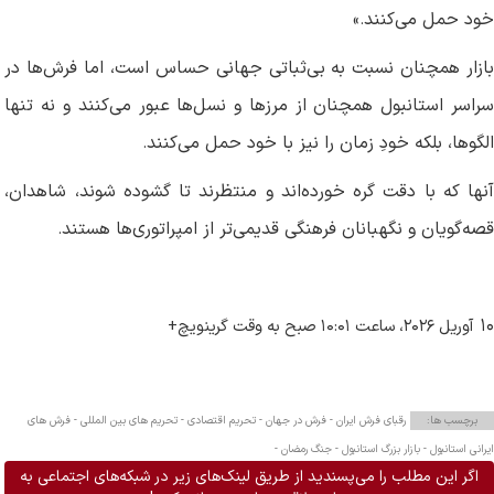
خود حمل می‌کنند
»
.
بازار همچنان نسبت به بی‌ثباتی جهانی حساس است، اما فرش‌ها در
سراسر استانبول همچنان از مرزها و نسل‌ها عبور می‌کنند و نه تنها
الگوها، بلکه خودِ زمان را نیز با خود حمل می‌کنند
.
آنها که با دقت گره خورده‌اند و منتظرند تا گشوده شوند، شاهدان،
قصه‌گویان و نگهبانان فرهنگی قدیمی‌تر از امپراتوری‌ها هستند
.
۱۰
آوریل
۲۰۲۶
، ساعت
۱۰:۰۱
صبح به وقت گرینویچ
+
برچسب ها:
رقبای فرش ایران -
فرش در جهان -
تحریم اقتصادی -
تحریم‌ های بین المللی -
فرش های
ایرانی استانبول -
بازار بزرگ استانبول -
جنگ رمضان -
اگر این مطلب را می‌پسندید از طریق لینک‌های زیر در شبکه‌های اجتماعی به