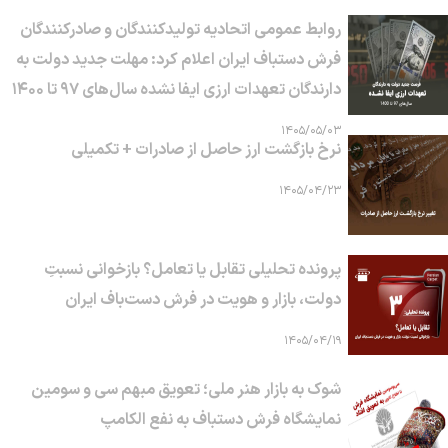
روابط عمومی اتحادیه تولیدکنندگان و صادرکنندگان
فرش دستباف ایران اعلام کرد: مهلت جدید دولت به
دارندگان تعهدات ارزی ایفا نشده سال‌های ۹۷ تا ۱۴۰۰
۱۴۰۵/۰۵/۰۳
نرخ بازگشت ارز حاصل از صادرات + تکمیلی
۱۴۰۵/۰۴/۲۳
پرونده تحلیلی تقابل یا تعامل؟ بازخوانی نسبتِ
دولت، بازار و هویت در فرش دست‌باف ایران
۱۴۰۵/۰۴/۱۹
شوک به بازار هنر ملی؛ تعویق مبهم سی و سومین
نمایشگاه فرش دستباف به نفع الکامپ