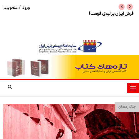
ورود
/
عضویت
فرش ایران بر لبه‌ی فرصت!
سرخط اخبار متفرقه ف
1405
تغییر
وضعیت
ناوبری
جنگ رمضان