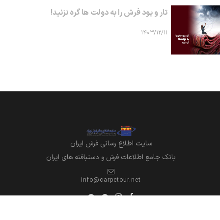
تار و پود فرش را به دولت ها گره نزنید!
۱۴۰۳/۱۲/۱۱
سايت اطلاع رساني فرش ايران
بانک جامع اطلاعات فرش و دستبافته های ایران
info@carpetour.net
تمامی حقوق برای این وب سایت محفوظ است
قدرت گرفته از پلتفرم جامع کسب و کار دیجی کار