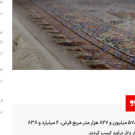
بز
تاریخ 
اه
ری
تاریخ 
بی
تاریخ 
در
تاریخ 
تولیدکنندگان فرش ترکیه سال گذشته از صادرات 570 میلیون و 827 هزار متر مربع فرش، 2 میلیارد و 838
.