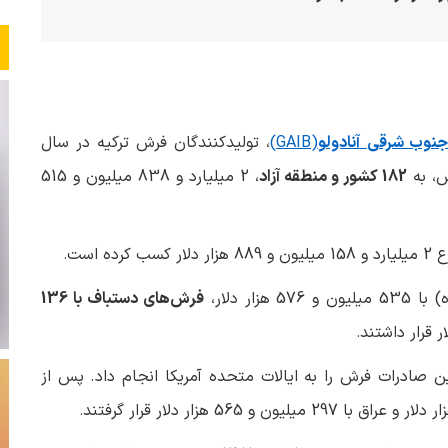
 جنوب شرقی
آنادولو
(GAIB)
، تولیدکنندگان فرش ترکیه در سال
182 کشور و منطقه آزاد
، 2 میلیارد و 838 میلیون و 515
 کسب کرده است
.
ر دلار،
فرش‌های دستباف با 136
.
ون و 877 هزار دلار، بیشترین صادرات فرش را به ایالات متحده آمریکا انجام داد. پس از
.