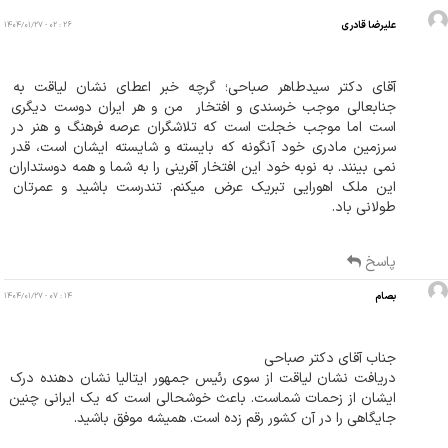
علیرضا قادری
۲۶ : ۰۲ - ۱۴۰۴/۰۱/۲۷
آقای دکتر سیدطاهر صباحی؛ گرچه خبر اعطای نشان لیاقت به 
جنابعالی موجب خرسندی و افتخار  من و هر ایران دوست دیگری 
است اما موجب خجلت است که تلاشگران عرصه فرهنگ و هنر در 
سرزمین مادری خود آنگونه که بایسته و شایسته ایشان است، قدر 
نمی بینند. به نوبه خود این افتخار آفرینی را به شما و همه دوستداران 
این ملک اهورایی تبریک عرض میکنم. تندرست باشید و عمرتان 
طولانی باد.
پاسخ
بصام
۱۴ : ۰۷ - ۱۴۰۴/۰۱/۲۷
دریافت نشان لیاقت از سوی رئیس جمهور ایتالیا نشان دهنده‌ درک 
ایشان از زحمات شماست. باعث خوشحالی است که یک ایرانی چنین 
جایگاهی را در آن کشور رقم زده است. همیشه موفق باشید.