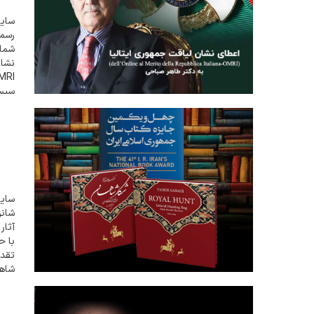
سایت
سیستم اف
سایت
آثار
با ح
تقدی
شاها
ی...