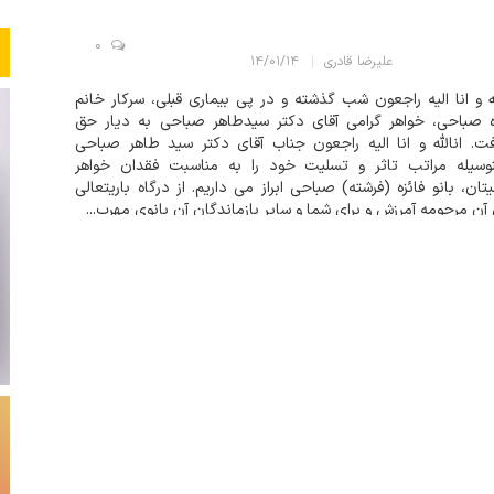
0
علیرضا قادری
۱۴/۰۱/۱۴
له و انا الیه راجعون شب گذشته و در پی بیماری قبلی، سرکار خانم
ه صباحی، خواهر گرامی آقای دکتر سیدطاهر صباحی به دیار حق
ت. انالله و انا الیه راجعون جناب آقای دکتر سید طاهر صباحی
نوسیله مراتب تاثر و تسلیت خود را به مناسبت فقدان خواهر
یتان، بانو فائزه (فرشته) صباحی ابراز می داریم. از درگاه باریتعالی
 آن مرحومه آمرزش و برای شما و سایر بازماندگان آن بانوی مهرب...