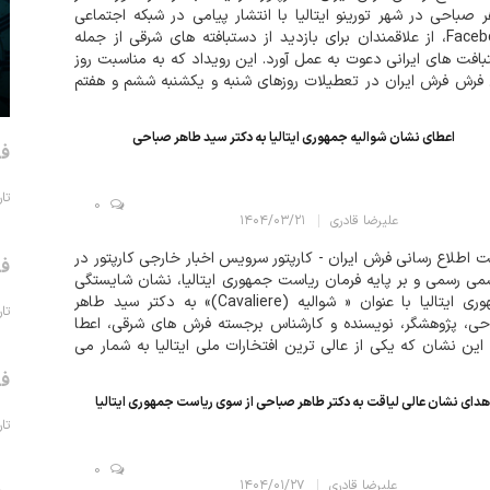
 صباحی در شهر تورینو ایتالیا با انتشار پیامی در شبکه اجتماعی
Facebook، از علاقمندان برای بازدید از دستبافته های شرقی از جمله
افت های ایرانی دعوت به عمل آورد. این رویداد که به مناسبت روز
فرش فرش ایران در تعطیلات روزهای شنبه و یکشنبه ششم و هفتم
 با استقبال کم نظیری از س...
اعطای نشان شوالیه جمهوری ایتالیا به دکتر سید طاهر صباحی
فر
تاریخ 
0
علیرضا قادری
۱۴۰۴/۰۳/۲۱
 اطلاع رسانی فرش ایران - کارپتور سرویس اخبار خارجی کارپتور در
فر
می رسمی و بر پایه فرمان ریاست جمهوری ایتالیا، نشان شایستگی
جمهوری ایتالیا با عنوان « شوالیه (Cavaliere)» به دکتر سید طاهر
تاریخ 
ی، پژوهشگر، نویسنده و کارشناس برجسته فرش های شرقی، اعطا
این نشان که یکی از عالی ترین افتخارات ملی ایتالیا به شمار می
 بر اساس پیشنهاد رئیس شورای وزیران و تأیید شورا...
فر
هدای نشان عالی لیاقت به دکتر طاهر صباحی از سوی ریاست جمهوری ایتالیا
تاریخ 
0
علیرضا قادری
۱۴۰۴/۰۱/۲۷