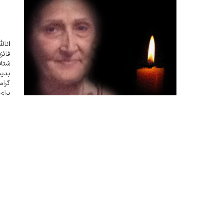
انال
فائز
شتاف
بدی
گرام
برای