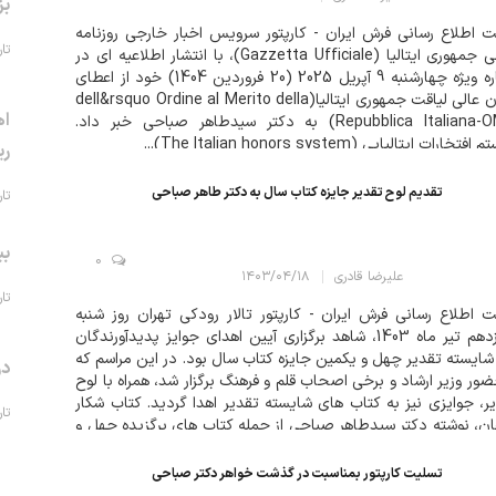
بز
 اطلاع رسانی فرش ایران - کارپتور سرویس اخبار خارجی روزنامه
تاریخ 
رسمی جمهوری ایتالیا (Gazzetta Ufficiale)، با انتشار اطلاعیه ای در
شماره ویژه چهارشنبه 9 آپریل 2025 (20 فروردین 1404) خود از اعطای
نشان عالی لیاقت جمهوری ایتالیا(dell&rsquo Ordine al Merito della
اه
Repubblica Italiana-OMRI) به دکتر سیدطاهر صباحی خبر داد.
تخارات ایتالیایی (The Italian honors system)...
ری
تقدیم لوح تقدیر جایزه کتاب سال به دکتر طاهر صباحی
تاریخ 
بی
0
علیرضا قادری
۱۴۰۳/۰۴/۱۸
تاریخ 
 اطلاع رسانی فرش ایران - کارپتور تالار رودکی تهران روز شنبه
شانزدهم تیر ماه 1403، شاهد برگزاری آیین اهدای جوایز پدیدآورندگان
 شایسته تقدیر چهل و یکمین جایزه کتاب سال بود. در این مراسم که
در
ضور وزیر ارشاد و برخی اصحاب قلم و فرهنگ برگزار شد، همراه با لوح
ر، جوایزی نیز به کتاب های شایسته تقدیر اهدا گردید. کتاب شکار
تاریخ 
ن، نوشته دکتر سیدطاهر صباحی از جمله کتاب های برگزیده چهل و
تسلیت کارپتور بمناسبت در گذشت خواهر دکتر صباحی