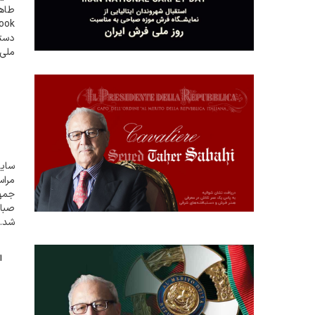
طاهر
دستب
ملی 
ژوئن (16 و 17 خرداد 1405) برگزار گردید
سایت
مراس
صباح
شد. 
رود،
ا