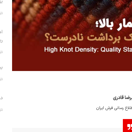
بز
تاریخ 
اه
ری
تاریخ 
بی
تاریخ 
رضا قادری
در
لاع رسانی فرش ایران
تاریخ 