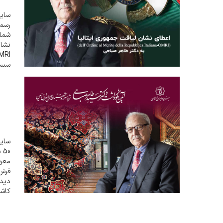
سایت
سیستم اف
سایت
0
معرف
فرش 
کاش
دستب