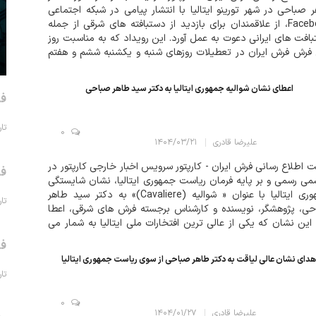
 صباحی در شهر تورینو ایتالیا با انتشار پیامی در شبکه اجتماعی
Facebook، از علاقمندان برای بازدید از دستبافته های شرقی از جمله
افت های ایرانی دعوت به عمل آورد. این رویداد که به مناسبت روز
فرش فرش ایران در تعطیلات روزهای شنبه و یکشنبه ششم و هفتم
 با استقبال کم نظیری از س...
اعطای نشان شوالیه جمهوری ایتالیا به دکتر سید طاهر صباحی
فر
تاریخ 
0
علیرضا قادری
۱۴۰۴/۰۳/۲۱
 اطلاع رسانی فرش ایران - کارپتور سرویس اخبار خارجی کارپتور در
فر
می رسمی و بر پایه فرمان ریاست جمهوری ایتالیا، نشان شایستگی
جمهوری ایتالیا با عنوان « شوالیه (Cavaliere)» به دکتر سید طاهر
تاریخ 
ی، پژوهشگر، نویسنده و کارشناس برجسته فرش های شرقی، اعطا
این نشان که یکی از عالی ترین افتخارات ملی ایتالیا به شمار می
 بر اساس پیشنهاد رئیس شورای وزیران و تأیید شورا...
فر
هدای نشان عالی لیاقت به دکتر طاهر صباحی از سوی ریاست جمهوری ایتالیا
تاریخ 
0
علیرضا قادری
۱۴۰۴/۰۱/۲۷