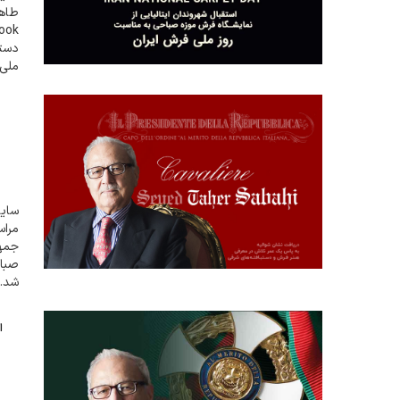
طاهر
دستب
ملی 
ژوئن (16 و 17 خرداد 1405) برگزار گردید
سایت
مراس
صباح
شد. 
رود،
ا