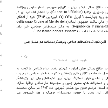
بز
 اطلاع رسانی فرش ایران - کارپتور سرویس اخبار خارجی روزنامه
تاریخ 
رسمی جمهوری ایتالیا (Gazzetta Ufficiale)، با انتشار اطلاعیه ای در
شماره ویژه چهارشنبه 9 آپریل 2025 (20 فروردین 1404) خود از اعطای
نشان عالی لیاقت جمهوری ایتالیا(dell&rsquo Ordine al Merito della
اه
Repubblica Italiana-OMRI) به دکتر سیدطاهر صباحی خبر داد.
تخارات ایتالیایی (The Italian honors system)...
ری
آئین نکوداشت دکترطاهر صباحی، پژوهشگر دستبافته های مشرق زمین
تاریخ 
بی
0
علیرضا قادری
۱۴۰۲/۰۶/۰۱
تاریخ 
 اطلاع رسانی فرش ایران - کارپتور بنیاد ایران شناسی با توجه به
5 سال خدمات و تلاش های پژوهشی دکتر سیدطاهر صباحی در جهت
ی و اعتلای فرش دستباف ایران، آیین نکوداشتی برای این پژوهشگر
در
و دستبافته های مشرق زمین و مجموعه دار ساکن ایتالیا تدارک
دیده است. مراسم صبح روز هشتم شهریور ماه 1402 در سالن محتشم
تاریخ 
انی این بنیاد با حضور دوستداران فرهنگ و هنر خصوصا هنر
افته های ایرانی، پژوهشگران...