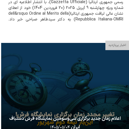
رسمی جمهوری ایتالیا (Gazzetta Ufficiale)، با انتشار اطلاعیه ای در
شماره ویژه چهارشنبه 9 آپریل 2025 (20 فروردین 1404) خود از اعطای
نشان عالی لیاقت جمهوری ایتالیا(dell&rsquo Ordine al Merito della
Repubblica Italiana-OMRI) به دکتر سیدطاهر صباحی خبر داد.
سیستم افتخارات ایتالیایی (The Italian honors system)...
اخبار پربازدید
اعلام زمان جدید برگزاری سی‌وسومین نمایشگاه فرش دستباف
ایران
۱۴۰۵/۰۵/۰۴