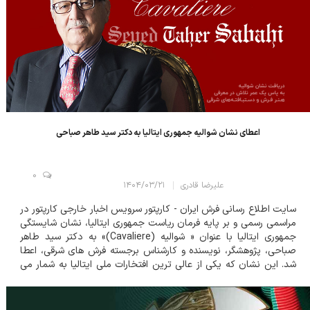
اعطای نشان شوالیه جمهوری ایتالیا به دکتر سید طاهر صباحی
0
علیرضا قادری
۱۴۰۴/۰۳/۲۱
سایت اطلاع رسانی فرش ایران - کارپتور سرویس اخبار خارجی کارپتور در
مراسمی رسمی و بر پایه فرمان ریاست جمهوری ایتالیا، نشان شایستگی
جمهوری ایتالیا با عنوان « شوالیه (Cavaliere)» به دکتر سید طاهر
صباحی، پژوهشگر، نویسنده و کارشناس برجسته فرش های شرقی، اعطا
شد. این نشان که یکی از عالی ترین افتخارات ملی ایتالیا به شمار می
رود، بر اساس پیشنهاد رئیس شورای وزیران و تأیید شورا...