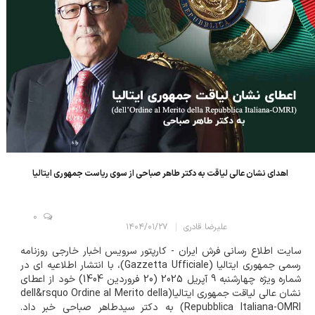
اهدای نشان عالی لیاقت به دکتر طاهر صباحی از سوی ریاست جمهوری ایتالیا
0
علیرضا قادری
۱۴۰۴/۰۱/۲۷
سایت اطلاع رسانی فرش ایران - کارپتور سرویس اخبار خارجی روزنامه
رسمی جمهوری ایتالیا (Gazzetta Ufficiale)، با انتشار اطلاعیه ای در
شماره ویژه چهارشنبه 9 آپریل 2025 (20 فروردین 1404) خود از اعطای
نشان عالی لیاقت جمهوری ایتالیا(dell&rsquo Ordine al Merito della
Repubblica Italiana-OMRI) به دکتر سیدطاهر صباحی خبر داد.