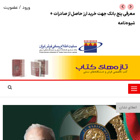
ورود
/
عضویت
نرخ بازگشت ارز حاصل از صادرات + تکمیلی
شوک به بازار هنر م
نمایشگاه فرش دستبا
تغییر
وضعیت
ناوبری
اعطای نشان