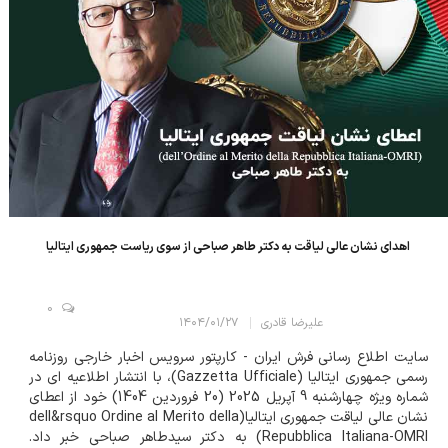
اهدای نشان عالی لیاقت به دکتر طاهر صباحی از سوی ریاست جمهوری ایتالیا
0
علیرضا قادری
۱۴۰۴/۰۱/۲۷
سایت اطلاع رسانی فرش ایران - کارپتور سرویس اخبار خارجی روزنامه
رسمی جمهوری ایتالیا (Gazzetta Ufficiale)، با انتشار اطلاعیه ای در
شماره ویژه چهارشنبه 9 آپریل 2025 (20 فروردین 1404) خود از اعطای
نشان عالی لیاقت جمهوری ایتالیا(dell&rsquo Ordine al Merito della
Repubblica Italiana-OMRI) به دکتر سیدطاهر صباحی خبر داد.