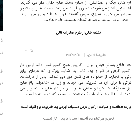
ان های رنگ و صدایش از میان سنگ های طاق دار می گذرند.
ا طنین انداز می شوند، تاجران فریاد می زنند، دست ها روی پشم و
شم سر می خورند. سریع، سپس آهسته. فرش ها بلند و باز می شوند.
های ایرانی مانند پرچم ها آویزان هستند، طرح های...
نقشه خالی از طرح صادرات قالی
فر
0
تاریخ 
علیرضا قادری
۱۴۰۲/۰۹/۱۰
 اطلاع رسانی فرش ایران - کارپتور هیچ کسی نمی داند اولین بار
سی گرهی بر تار و پود قالی زد. شاید روزگاری که مردان برای
فر
نی یا تجارت از خانواده های شان دور می شدند، پس از بازگشت،
اتی را برای آن ها تعریف می کردند و زن ها خاطرات باغ های
تاریخ 
ز، شکارگاه ها، دریا و ماهی ها و ... را در دار قالی به تصویر می
ند. این قالی ها خاطرات ثبت شده ای بودند که در خانه ها روی...
فر
زاد: حفاظت و صيانت از کيان فرش دستباف ايراني يک ضرورت و وظيفه است
تاریخ 
تحريم هر کشوري فاجعه است، اما پايان کار نيست