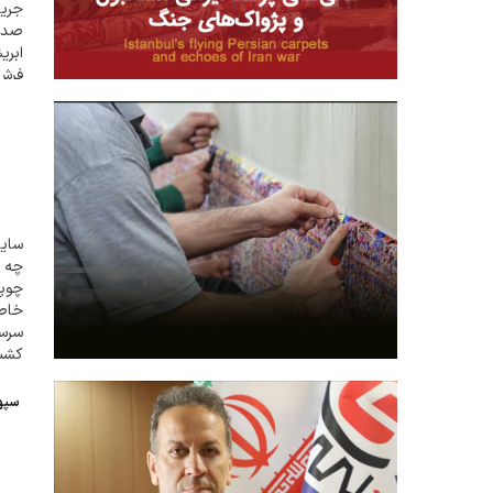
جری
صداه
ابری
فرش 
سایت
چه ک
چوپا
خاطر
سرسب
کشید
سپهر