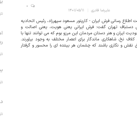
بز
0
علیرضا قادری
۱۴۰۱/۰۵/۱۱
تاریخ 
 اطلاع رسانی فرش ایران - کارپتور مسعود سپهرزاد، رئيس اتحاديه
 دستباف تهران گفت: فرش ايراني يعني هويت، يعني اصالت و
اه
ديت ايران و هنر دستان مردمان اين مرزو بوم که مي توانند تنها با
کلاف نخ، شاهکاري ماندگار براي اعصار مختلف به وجود بياورند.
ری
 نقش و نگاري باشند که چشمان هر بيننده اي را محسور و گرفتار
ند. سپهرزاد در ادامه تاکيد کرد: سال هاست که عمر خود را در گرو
تاریخ 
تگي...
بی
تاریخ 
در
تاریخ 