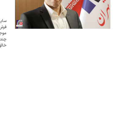
سایت
فرش
موجو
چند 
خالق
مي ک
آميخ