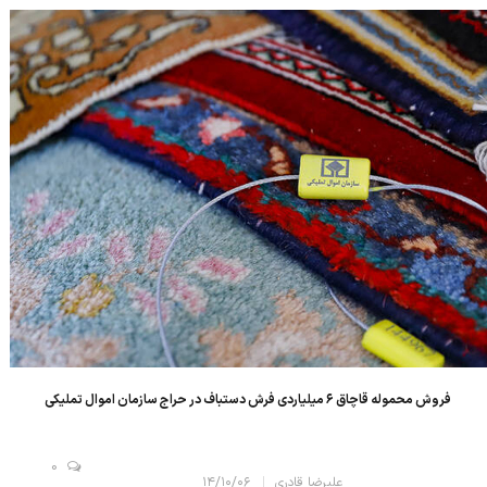
هدف ما از برگزاری این نما...
فروش محموله قاچاق ۶ میلیاردی فرش دستباف در حراج سازمان اموال تملیکی
0
علیرضا قادری
۱۴/۱۰/۰۶