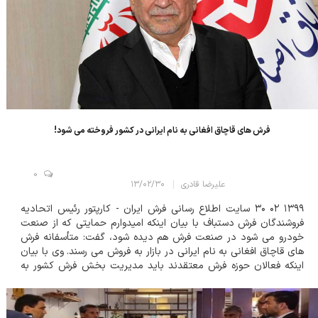
فرش هاي‌ قاچاق افغاني به نام ايراني در کشور فروخته مي شود!
0
علیرضا قادری
۱۳/۰۲/۳۰
۱۳۹۹ ۰۲ ۳۰ سایت اطلاع رسانی فرش ایران - کارپتور رئيس اتحاديه
فروشندگان فرش دستباف با بيان اينکه اميدوارم حمايتي که از صنعت
خودرو مي شود در صنعت فرش هم ديده شود، گفت: متأسفانه فرش
هاي قاچاق افغانی به نام ايرانی در بازار به فروش می رسند. وي با بيان
اينکه فعالان حوزه فرش معتقدند بايد مديريت بخش فرش کشور به
متخصصين اين حوزه واگذار شود، افزود: متأسفانه افرادی در سطح
سياست گذاری فرش انتخاب می ش...