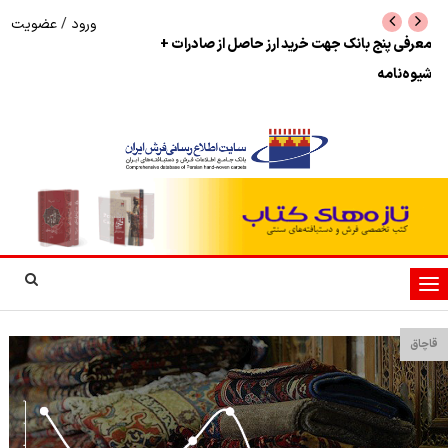
ورود
/
عضویت
نرخ بازگشت ارز حاصل از صادرات + تکمیلی
شوک به بازار هنر م
نمایشگاه فرش دستبا
تغییر
وضعیت
ناوبری
قاچاق