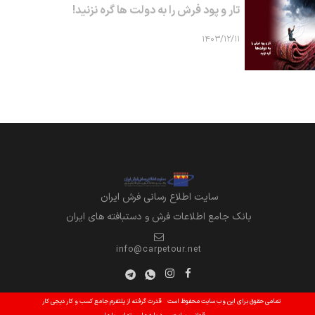
تار و پود فرش را به دولت ها گره نزنید!
۱۴۰۳/۱۲/۱۱
سايت اطلاع رساني فرش ايران
بانک جامع اطلاعات فرش و دستبافته های ایران
info@carpetour.net
تمامی حقوق برای این وب سایت محفوظ است
قدرت گرفته از پلتفرم جامع کسب و کار دیجی کار