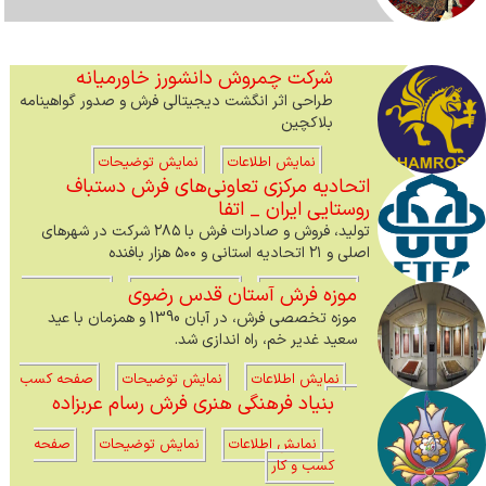
شرکت چمروش دانشورز خاورمیانه
طراحی اثر انگشت دیجیتالی فرش و صدور گواهینامه
بلاکچین
نمایش اطلاعات
نمایش توضیحات
اتحادیه مرکزی تعاونی‌های فرش دستباف
روستایی ایران _ اتفا
تولید، فروش و صادرات فرش با ۲۸۵ شرکت در شهرهای
اصلی و ۲۱ اتحادیه استانی و ۵۰۰ هزار بافنده
موزه فرش آستان قدس رضوی
نمایش اطلاعات
نمایش توضیحات
صفحه کسب و
کار
موزه تخصصی فرش، در آبان 1390 و همزمان با عید
سعید غدیر خم، راه اندازی شد.
نمایش اطلاعات
نمایش توضیحات
صفحه کسب
بنیاد فرهنگی هنری فرش رسام عربزاده
و کار
نمایش اطلاعات
نمایش توضیحات
صفحه
کسب و کار