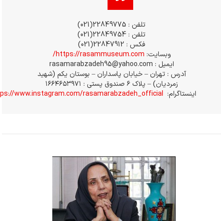
تلفن : 22849775(021)
تلفن : 22849754(021)
فکس : 22847912(021)
وبسایت:
https://rasammuseum.com/
ایمیل : rasamarabzadeh95@yahoo.com
آدرس : تهران – خیابان پاسداران – بوستان یکم (شهید
زمردیان) – پلاک ۶ صندوق پستی : ۱۶۶۴۶۵۳۹۷۱
اینستاگرام:
https://www.instagram.com/rasamarabzadeh_official