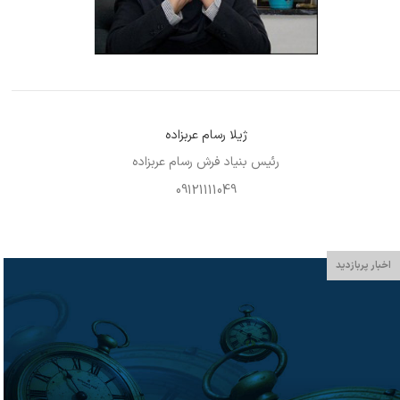
ژیلا رسام عربزاده
رئیس بنیاد فرش رسام عربزاده
09121111049
اخبار پربازدید