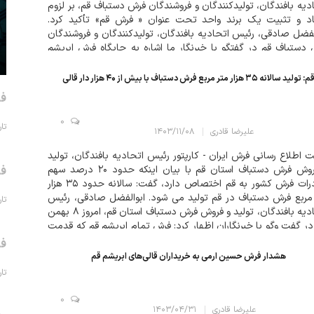
دیه بافندگان، تولیدکنندگان و فروشندگان فرش دستباف قم، بر لزوم
اد و تثبیت یک برند واحد تحت عنوان « فرش قم» تأکید کرد.
لفضل صادقی، رئیس اتحادیه بافندگان، تولیدکنندگان و فروشندگان
دستباف قم در گفتگو با خبرنگار ما اشاره به جایگاه فرش ابریشم
م: تولید سالانه ۳۵ هزار متر مربع فرش دستباف با بیش از ۴۰ هزار دار قالی
فر
0
تاریخ 
علیرضا قادری
۱۴۰۳/۱۱/۰۸
 اطلاع رسانی فرش ایران - کارپتور رئیس اتحادیه بافندگان، تولید
و فروش فرش دستباف استان قم با بیان اینکه حدود ۲۰ درصد سهم
فر
صادرات فرش کشور به قم اختصاص دارد، گفت: سالانه حدود ۳۵ هزار
مربع فرش دستباف در قم تولید می شود. ابوالفضل صادقی، رئیس
تاریخ 
اتحادیه بافندگان، تولید و فروش فرش دستباف استان قم، امروز ۸ بهمن
در گفت وگو با خبرنگاران اظهار کرد: فرش تمام ابریشم قم که قدمت
۱۰۰...
فر
هشدار فرش حسین ارمی به خریداران قالی‌های ابریشم قم
تاریخ 
0
علیرضا قادری
۱۴۰۳/۰۴/۳۱