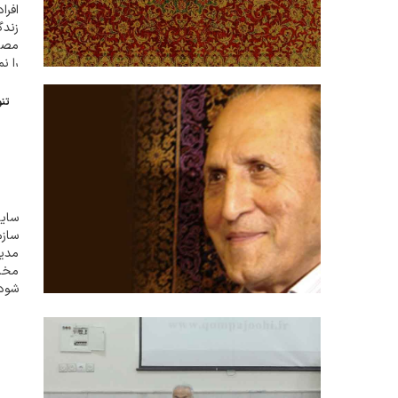
افرا
زندگ
مصائ
را ن
تن
سایت
سازم
مدیر
شود.
برای
صعود