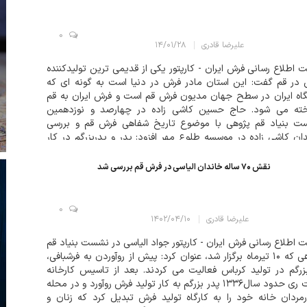
0
علیرضا قادری
۱۴/۰۱/۲۸
 اطلاع رسانی فرش ایران - کارپتور یکی از قدیمی ترین تولیدکننده
در قم گفت: این استان مادر فرش در دنیا است به گونه ای که
اه ایران در سطح جهان مدیون فرش قم است و فرش ایران به قم
خته می شود. حاج حسین کاشی زاده در چهارصد و نوزدهمین
ت بنیاد قم پژوهی با موضوع تاریخ شفاهی فرش قم و بررسی
ان کاشی زاده در موسسه طلوع مهر افزود: پدر و پدربزرگم در کار
بودند و قبل از به...
نقش ۷۰ ساله خاندان الیاسی در فرش قم بررسی شد
0
علیرضا قادری
۱۴۰۲/۰۴/۱۰
 اطلاع رسانی فرش ایران - کارپتور جواد الیاسی در نشست بنیاد قم
پژوهی که ۱۰ تیرماه برگزار شد، عنوان کرد: پیش از روآوردن به فرشبافی،
زرگم در تولید کرباس فعالیت می کردند. بعد از تاسیس کارخانه
چیت ری حدود سال۱۳۳۶ پدر بزرگم به کار تولید فرش روآورد و در محله
مردان خانه خود را به کارگاه تولید فرش تبدیل کرد که زنان و