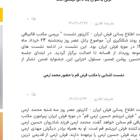
0
علیرضا قادری
۱۴۰۳/۰۳/۲۶
 اطلاع رسانی فرش ایران - کارپتور نشست " بررسی مکتب قالیبافی
قم و روند شکلگیری آن" موضوع پانل عصر روز پنجشنبه 24 خرداد ماه
1403 در موزه فرش ایران بود. این نشست در ادامه نشست های
عه رویداد از افسانه تا اصالت برگزار گردید. در ابتدای جلسه
رحسین روشن ضمیر، مسئول اجرایی این جشنواره ضمن تشکر از
ر علاقمندان و دستاندرکاران در این نشست به معرفی برنامه
ت پرداخت و گ...
نشست آشنایی با مکتب فرش قم با حضور محمد ارمی
0
علیرضا قادری
۱۴۰۲/۰۱/۲۴
 اطلاع رسانی فرش ایران - کارپتور عصر روز سه شنبه محمد ارمی
 " فرش ابریشم حسین ارمی قم" در موزه فرش ایران پیرامون مکتب
بافی قم سخن خواهد گفت. محمد ارمی فرزند شادروان حسین ارمی
دکننده فرش ابریشم قم است. او به همراه برادر دیگرش مهدی ارمی
ه برند فرش حسین ارمی را برعهده دارند. فرش ارمی از قدیمی ترین