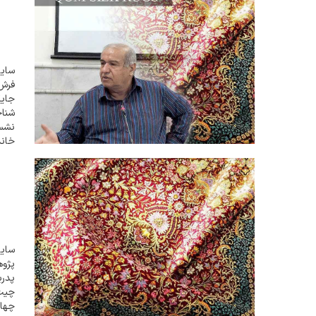
سایت
فرش 
جایگ
شنا
نشس
خاند
فرش 
سایت
پدرب
چهار