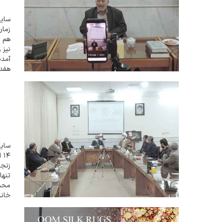
زمان
هم ت
نیز 
آمدن
هفد
پیشک
سایت
۱۴
زنجا
محم
خان
طلوع