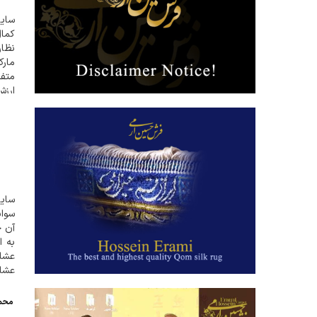
سایت
کما
نظار
مارک
متفر
ارزش
می ف
سایت
سواب
آن چ
به ا
عشای
عشای
محمد