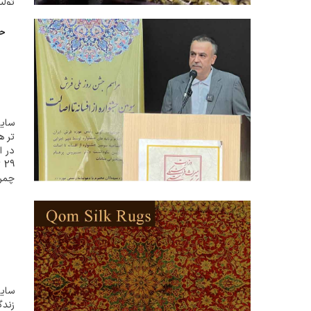
تولی
حض
تر ه
29
چمر
سومی
از...
سایت
زندگ