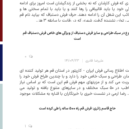
دی که فرش کارشان که نه بخشی از زندگیشان است امروز برای ادامه
ی خود یا باید قالیبافی را رها کنند و یا باید با تمام سختی ها و
ب این شغل آن را ادامه دهند. حرف فرش دستباف که بیاید نام قم
می توان نشنیده گرفت. شهری که در رقابت با سابقه 3 هز...
وع در سبک طراحی و سایز فرش دستباف از ویژگی های خاص فرش دستباف قم
است
0
علیرضا قادری
۱۴/۰۴/۲۳
 اطلاع رسانی فرش ایران - کارپتور در استان قم هر تولید کننده ای
ان طراحی و سبک خاص خود را دارد و با چندین طراح فرش خود را
یت می کند و از مزیتهای مهم فرش قم این است که بر اساس نیاز
مخاطب در ۵۰ سبک مختلف و در سایزهای متنوع بافته و تولید می
 رضا ارمی در نشست خبری با خبرنگاران با اشاره به مشکلات موجود
 فرش دستباف قم گفت: هنرفرش همواره یک ارزش افزوده بوده و سیر
ی دارد و...
حاج قاسم زائری: فرش قم راه ۵۰۰ ساله را طی کرده است
1