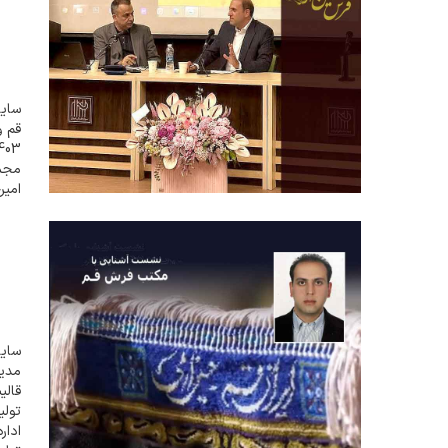
سایت
مجمو
امی
حضو
نشس
سایت
مدیر
قالی
تولی
ادار