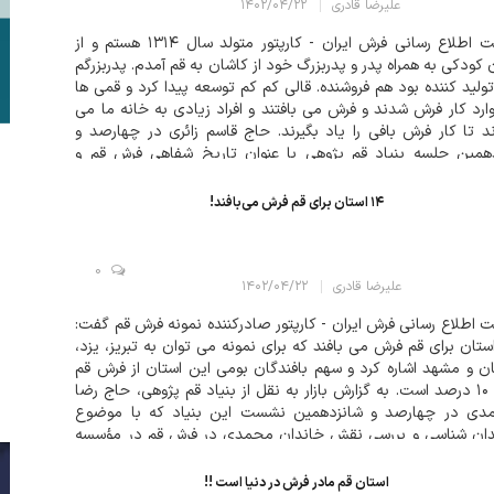
علیرضا قادری
۱۴۰۲/۰۴/۲۲
سایت اطلاع رسانی فرش ایران - کارپتور متولد سال ۱۳۱۴ هستم و از
 کودکی به همراه پدر و پدربزرگ خود از کاشان به قم آمدم. پدربزرگم
ولید کننده بود هم فروشنده. قالی کم کم توسعه پیدا کرد و قمی ها
وارد کار فرش شدند و فرش می بافتند و افراد زیادی به خانه ما می
د تا کار فرش بافی را یاد بگیرند. حاج قاسم زائری در چهارصد و
همین جلسه بنیاد قم پژوهی با عنوان تاریخ شفاهی فرش قم و
...
۱۴ استان برای قم فرش می‌بافند!
0
علیرضا قادری
۱۴۰۲/۰۴/۲۲
 اطلاع رسانی فرش ایران - کارپتور صادرکننده نمونه فرش قم گفت:
 استان برای قم فرش می بافند که برای نمونه می توان به تبریز، یزد،
ن و مشهد اشاره کرد و سهم بافندگان بومی این استان از فرش قم
تنها ۱۰ درصد است. به گزارش بازار به نقل از بنیاد قم پژوهی، حاج رضا
دی در چهارصد و شانزدهمین نشست این بنیاد که با موضوع
دان شناسی و بررسی نقش خاندان محمدی در فرش قم در مؤسسه
 مهر قم ب...
استان قم مادر فرش در دنیا است !!