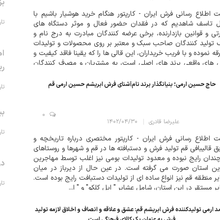
بز
 اطلاع رسانی فرش ایران - کارپتور هنگام خرید هوشیار باشیم با
تاریخ 
ل تاسف شاهدیم که در فقدان حضور فعال و موثر دستگاه های
تی و قوانین بازدارنده، برخی عرضه کنندگان مبادرت به درج نام و
 تولید کنندگان صاحب سبک و معتبر بر روی محصولات و تولیدات
اه
قه نموده و با فریب خریداران، این قالی ها را که یقینا فاقد کیفیت و
 های واقعی برند های اصلی است، به مشتریان و مصرف کنندگان
ری
روشند...
حاج حسین ارمی؛ بنیانگذار برند نام‌آشنای فرش ابریشم حسین ارمی قم
تاریخ 
بی
0
علیرضا قادری
۱۴۰۲/۰۴/۳۰
تاریخ 
 اطلاع رسانی فرش ایران - کارپتور مختصری درباره تاریخچه و
ق قالیبافی قم تولید فرش و دستبافته ها در قم و شهرها و روستاهای
ندان رایج نبوده و معدود تولیدات بومی نیز اغلب توسط مهاجرین
در
ین استان صورت می گرفته است. در عین حال از دیرباز در میان
ر منطقه قم نیز انواع ساده ای از تولیدات دستبافت رایج بوده است.
تاریخ 
ر مستقر در این استان، شامل عشایر " ایل کلکو" و " ا...
 ارمی تولیدکننده فرش ابریشم قم: عشق و علاقه و انصاف و اخلاق لازمه تولید
فرش به عنوان یک کالای فرهنگی است