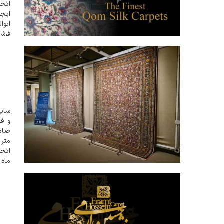
اتحا
ایج
ابوا
فرش 
قم...
ق
سایت
متر 
ماه 
بیش از 