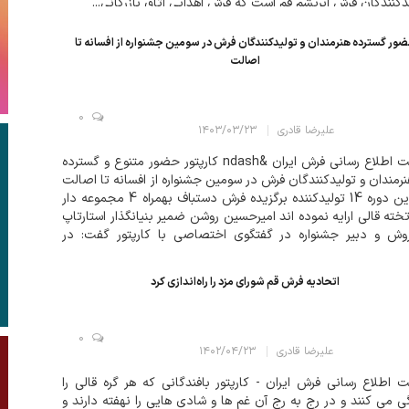
دکنندگان فرش ابریشم قم است که فرش اهدایی اتاق بازرگانی...
ور گسترده هنرمندان و تولیدکنندگان فرش در سومین جشنواره از افسانه تا
اصالت
0
علیرضا قادری
۱۴۰۳/۰۳/۲۳
سایت اطلاع رسانی فرش ایران &ndash کارپتور حضور متنوع و گسترده
نرمندان و تولیدکنندگان فرش در سومین جشنواره از افسانه تا اصالت
در این دوره 14 تولیدکننده برگزیده فرش دستباف بهمراه 4 مجموعه دار
 تخته قالی ارایه نموده اند امیرحسین روشن ضمیر بنیانگذار استارتاپ
وش و دبیر جشنواره در گفتگوی اختصاصی با کارپتور گفت: در
ن جشنواره از افسانه تا اصالت شاهد حضور متنوع و گسترده تری
اتحادیه فرش قم شورای مزد را راه‌اندازی کرد
0
علیرضا قادری
۱۴۰۲/۰۴/۲۳
 اطلاع رسانی فرش ایران - کارپتور بافندگانی که هر گره قالی را
ی می کنند و در رج به رج آن غم ها و شادی هایی را نهفته دارند و