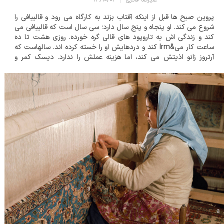
علیرضا قادری
۱۴/۱۰/۰۱
پروین صبح ها قبل از اینکه آفتاب بزند به کارگاه می رود و قالیبافی را
شروع می کند. او پنجاه و پنج سال دارد؛ سی سال است که قالیبافی می
کند و زندگی اش به تاروپود های قالی گره خورده. روزی هشت تا ده
ساعت کار می&lrm کند و دردهایش او را خسته کرده اند. سالهاست که
آرتروز زانو اذیتش می کند، اما هزینه عملش را ندارد. دیسک کمر و
ضعیفی چشم هم از دیگر درد هایی هستند که پس از سی سال قالیبافی
درگیرشان شده...