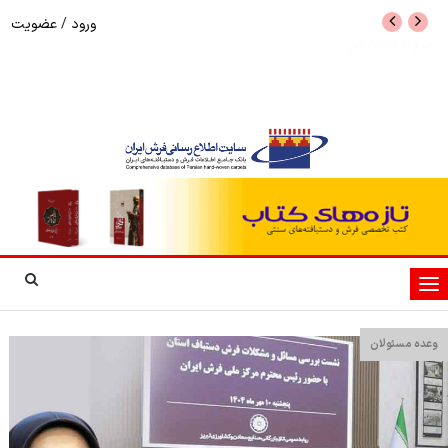
ورود
/
عضویت
پرونده تحلیلی
اوشین در تار و پود قا
رسانه
تغییر
وضعیت
ناوبری
وعده مسئولان