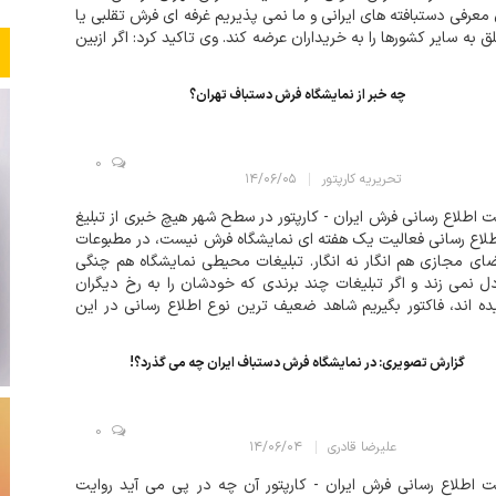
 معرفی دستبافته های ايرانی و ما نمی پذيريم غرفه ای فرش تقلبی يا
ق به ساير کشورها را به خريداران عرضه کند. وی تاکيد کرد: اگر ازبين
ی اتحاديه تهران چنين تخلفی را ببينيم حتما با آن برخورد قاطع...
چه خبر از نمایشگاه فرش دستباف تهران؟
0
تحریریه کارپتور
۱۴/۰۶/۰۵
 اطلاع رسانی فرش ایران - کارپتور در سطح شهر هیچ خبری از تبلیغ
طلاع رسانی فعالیت یک هفته ای نمایشگاه فرش نیست، در مطبوعات
ای مجازی هم انگار نه انگار. تبلیغات محیطی نمایشگاه هم چنگی
ل نمی زند و اگر تبلیغات چند برندی که خودشان را به رخ دیگران
ه اند، فاکتور بگیریم شاهد ضعیف ترین نوع اطلاع رسانی در این
 در طول ادوار گذشته هستیم. امیدواریم استقبال خوبی از فر...
گزارش تصویری: در نمایشگاه فرش دستباف ایران چه می گذرد؟!
0
علیرضا قادری
۱۴/۰۶/۰۴
 اطلاع رسانی فرش ایران - کارپتور آن چه در پی می آید روایت