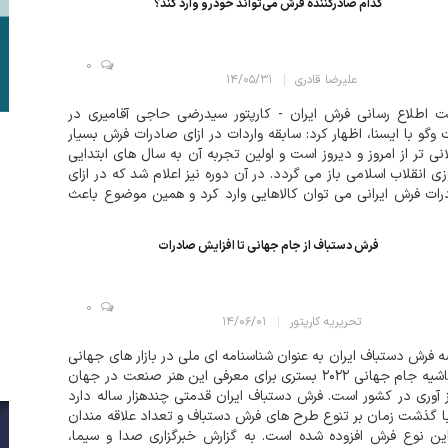
کدام صادرکننده فرش می‌تواند خودرو وارد کند؟
0
علیرضا قادری
۱۴/۰۵/۳۱
 اطلاع رسانی فرش ایران - کارپتور سیدرضی حاجی آقامیری در
وگو با ایسنا، اظهار کرد: سابقه واردات در ازای صادرات فرش بسیار
نی تر از امروز و دیروز است و اولین تجربه آن به سال های ابتدایی
زی انقلاب اسلامی باز می گردد. در آن دوره نیز اعلام شد که در ازای
ات فرش ایرانی می توان کالاهایی وارد کرد و همین موضوع باعث
ه شرکت هایی مانند ایران خودرو به این عرصه وارد شوند....
فرش دستباف از جام جهانی تا افزایش صادرات
0
تحریریه کارپتور
۱۴/۰۶/۰۱
 فرش دستباف ایران به عنوان شناسنامه ای ملی در بازار های جهانی
و حاشیه جام جهانی ۲۰۲۲ بستری برای معرفی این هنر صنعت در جهان
ز آوری در کشور است. فرش دستباف ایران قدمتی چندهزار ساله دارد
ا گذشت زمان بر تنوع طرح های فرش دستباف و تعداد علاقه مندان
ین نوع فرش افزوده شده است. به گزارش خبرگزاری صدا و سیما،