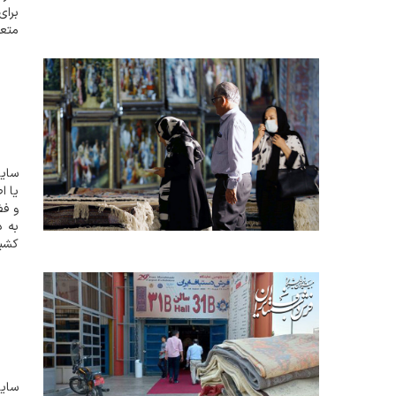
برای
متعل
اعضا
سایت
یا ا
و فض
به د
کشید
حوزه
سایت