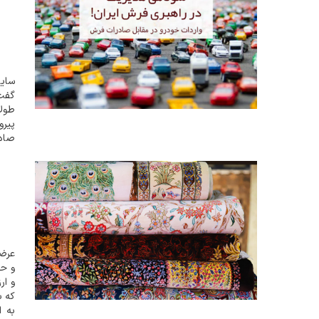
سایت
گفت 
طولا
پیرو
صادر
شد ک
عرضه
و ار
که ب
به ا