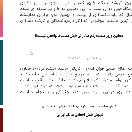
ری گزارشگر پایگاه خبری گسترش نیوز از چهارمین روز برگزاری
شگاه فرش تهران است. در این تصاویر به طرز بی سابقه ای شاهد
بال کم بازدیدکنندگان از بیست و نهمین دوره برگزاری نمایشگاه
تهران هستیم. موضوعی که اکثر بازدیدکنندگان و شرکت کنندگان
 به آن گلایه جدی دارند....
معاون وزیر صمت: رقم صادراتی فرش دستباف واقعی نیست!!
0
علیرضا قادری
۱۴/۰۶/۰۳
 اطلاع رسانی فرش ایران - کارپتور محمد مهدی برادران معاون
ع عمومی وزارت صنعت، معدن و تجارت با اعلام این مطلب که «
کنون رقم صادراتی که اعلام می شود بیانگر میزان واقعی صادرات
دستباف ایران نیست» ، از بیشتر بودن حجم صادرات فرش کشور
داد. وی در این زمینه بدون اعلام چگونگی روند انجام صادرات
یی خود، به راه های مختلفی اشاره کرد که از طریق آن دور زدن
مها عملی...
گزارش «جام‌جم» از بیست‌ونهمین نمایشگاه فرش دستباف تهران
فروش فرش افغانی به نام ایرانی!