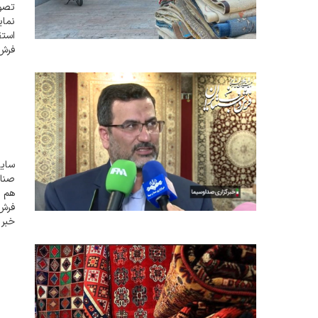
تصوی
نمای
استق
فرش 
نسبت
سایت
صنای
هم ا
فرش 
خبر 
ادعا
تحری