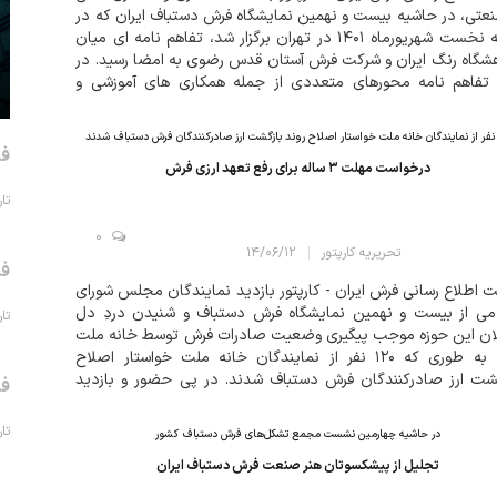
عتی، در حاشیه بیست و نهمین نمایشگاه فرش دستباف ایران که در
هفته نخست شهریورماه ۱۴۰۱ در تهران برگزار شد، تفاهم نامه ای میان
شگاه رنگ ایران و شركت فرش آستان قدس رضوی به امضا رسید. در
 تفاهم نامه محورهای متعددی از جمله همکاری های آموزشی و
شی، اجراي پروژه های تحقيقاتی و كاربردی حوزه فرش در زمينه علوم
وری...
فر
درخواست مهلت ۳ ساله برای رفع تعهد ارزی فرش
تاریخ 
0
تحریریه کارپتور
۱۴/۰۶/۱۲
فر
 اطلاع رسانی فرش ایران - کارپتور بازدید نمایندگان مجلس شورای
می از بیست و نهمین نمایشگاه فرش دستباف و شنیدن دردِ دل
تاریخ 
ان این حوزه موجب پیگیری وضعیت صادرات فرش توسط خانه ملت
شد، به طوری که ۱۲۰ نفر از نمایندگان خانه ملت خواستار اصلاح
شت ارز صادرکنندگان فرش دستباف شدند. در پی حضور و بازدید
فر
اد زیادی از مسوولان و نمایندگان مجلس از بیست و نهمین
شگاه فرش دستباف که با حضور...
تاریخ 
در حاشیه چهارمین نشست مجمع تشکل‌های فرش دستباف کشور
تجلیل از پیشکسوتان هنر صنعت فرش دستباف ایران