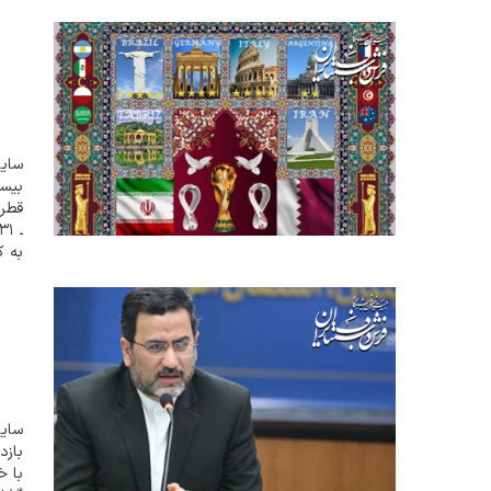
کشور
بی ن
قطر،
قرار
سایت
بازد
با خ