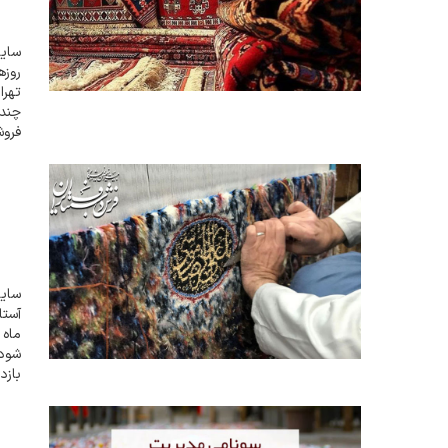
سایت
روزه
تهرا
چند 
فرو
ویرو
اطلا
سایت
ماه 
بازد
ادام