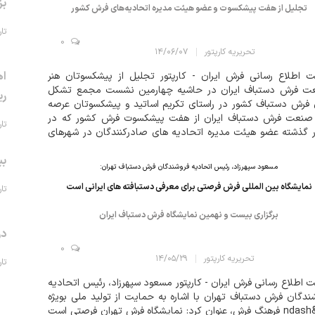
بز
تجلیل از هفت پیشکسوت و عضو هیئت مدیره اتحادیه‌های فرش کشور
تاریخ 
0
تحریریه کارپتور
۱۴/۰۶/۰۷
اه
 اطلاع رسانی فرش ایران - کارپتور تجلیل از پیشکسوتان هنر
ت فرش دستباف ایران در حاشیه چهارمین نشست مجمع تشکل
ری
فرش دستباف کشور در راستای تکریم اساتید و پیشکسوتان عرصه
 صنعت فرش دستباف ایران از هفت پیشکسوت فرش کشور که در
تاریخ 
ر گذشته عضو هیئت مدیره اتحادیه های صادرکنندگان در شهرهای
ن تبریز و اصفهان بوده اند، تجلیل و قدردانی شد. به نقل از روابط
بی
ی اتحادیه تولیدکنندگان و ص...
مسعود سپهرزاد، رئيس اتحاديه فروشندگان فرش دستباف تهران:
نمايشگاه بين المللی فرش فرصتی برای معرفی دستبافته های ايرانی است
تاریخ 
برگزاری بيست و نهمين نمايشگاه فرش دستباف ايران
در
0
تحریریه کارپتور
۱۴/۰۵/۲۹
تاریخ 
 اطلاع رسانی فرش ایران - کارپتور مسعود سپهرزاد، رئيس اتحاديه
ندگان فرش دستباف تهران با اشاره به حمايت از توليد ملی بويژه
هنر&ndash فرهنگ فرش، عنوان کرد: نمايشگاه فرش تهران فرصتی است