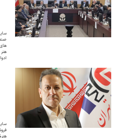
سایت
صنع
های 
هنر
ادوا
تهرا
عموم
سایت
فروش