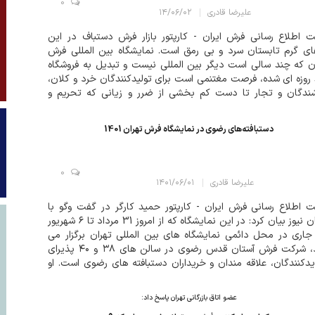
0
علیرضا قادری
۱۴/۰۶/۰۲
 اطلاع رسانی فرش ایران - کارپتور بازار فرش دستباف در این
ای گرم تابستان سرد و بی رمق است. نمایشگاه بین المللی فرش
ن که چند سالی است دیگر بین المللی نیست و تبدیل به فروشگاه
روزه ای شده، فرصت مغتنمی است برای تولیدکنندگان خرد و کلان،
شندگان و تجار تا دست کم بخشی از ضرر و زیانی که تحریم و
س کرونا به آنها زده، جبران کنند.در سطح شهر هیچ خبری از تبلیغ یا
ع رسانی...
دستبافته‌های رضوی در نمایشگاه فرش تهران 1401
0
علیرضا قادری
۱۴۰۱/۰۶/۰۱
 اطلاع رسانی فرش ایران - کارپتور حمید کارگر در گفت وگو با
آستان نیوز بیان کرد: در این نمایشگاه که از امروز 31 مرداد تا ۶ شهریور
جاری در محل دائمی نمایشگاه های بین المللی تهران برگزار می
شود، شرکت فرش آستان قدس رضوی در سالن های ۳۸ و ۴۰ پذیرای
یدکنندگان، علاقه مندان و خریداران دستبافته های رضوی است. او
ه داد: بازدیدکنندگان از این نمایشگاه می توانند انواع دست بافته ...
عضو اتاق بازرگانی تهران پاسخ داد: