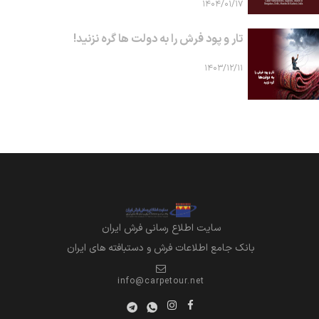
۱۴۰۴/۰۱/۱۷
تار و پود فرش را به دولت ها گره نزنید!
۱۴۰۳/۱۲/۱۱
سايت اطلاع رساني فرش ايران
بانک جامع اطلاعات فرش و دستبافته های ایران
info@carpetour.net