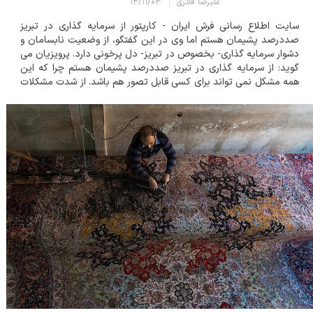
علیرضا قادری
۱۴/۱۱/۰۴
سایت اطلاع رسانی فرش ایران - کارپتور از سرمایه گذاری در تبریز
صددرصد پشیمان هستم اما وی در این گفتگو، از وضعیت نابسامان و
دشوار سرمایه گذاری- بخصوص در تبریز- دل پرخونی دارد. پرویزیان می
گوید: از سرمایه گذاری در تبریز صددرصد پشیمان هستم چرا که این
همه مشکل نمی تواند برای کسی قابل تصور هم باشد. از شدت مشکلات
کم مانده گریه کنم! در کدامین نقطه کشور، تولیدکننده ای را اینگونه
اذیت کرده و او را...