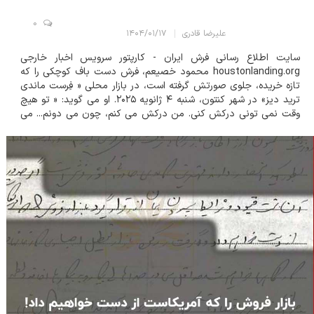
0
علیرضا قادری
۱۴۰۴/۰۱/۱۷
سایت اطلاع رسانی فرش ایران - کارپتور سرویس اخبار خارجی
houstonlanding.org محمود خصیعم، فرش دست باف کوچکی را که
تازه خریده، جلوی صورتش گرفته است، در بازار محلی « فِرست ماندی
ترید دیز» در شهر کنتون، شنبه ۴ ژانویه ۲۰۲۵. او می گوید: « تو هیچ
وقت نمی تونی درکش کنی. من درکش می کنم، چون می دونم... می
دونم چطوریه. توی ذهنم تصویرش رو می بینم؛ بافنده ای که نشسته،
سیگا...