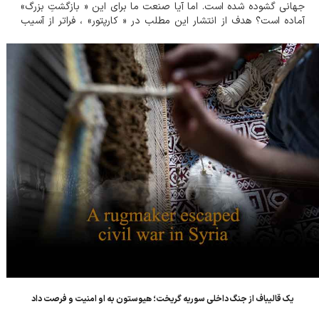
جهانی گشوده شده است. اما آیا صنعت ما برای این « بازگشتِ بزرگ»
آماده است؟ هدف از انتشار این مطلب در « کارپتور» ، فراتر از آسیب
شناسیِ گذشته، ضرورت اعلام و ایجاد یک &la...
یک قالیباف از جنگ داخلی سوریه گریخت؛ هیوستون به او امنیت و فرصت داد