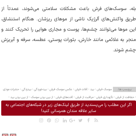
بله، سوسک‌های فرش باعث مشکلات سلامتی می‌شوند، عمدتاً از
طریق واکنش‌های آلرژیک ناشی از موهای ریزشان. هنگام استنشاق،
این موها می‌توانند چشم‌ها، پوست و مجاری هوایی را تحریک کنند و
منجر به علائمی مانند خارش، بثورات پوستی، عطسه، سرفه و آبریزش
چشم شوند
.
برچسب ها:
سوسک فرش -
بید -
آفات فرش -
عکس سوسک فرش -
بیدخوردگی -
بیدزدگی -
حشرات موذی
-
حفاظت از فرش -
نگهداری فرش -
مراقبت از فرش -
آفت‌های فرش -
از بین بردن سوسک -
از بین بردن بید -
اگر این مطلب را می‌پسندید از طریق لینک‌های زیر در شبکه‌های اجتماعی به
سایر علاقه مندان همرسانی کنید!