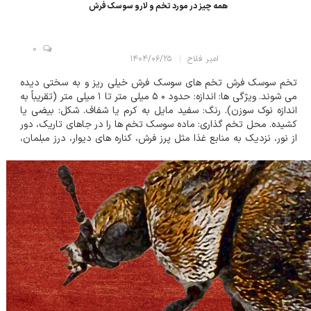
همه چیز در مورد تخم و لارو سوسک فرش
0
امیر فلاح
۱۴۰۴/۰۶/۲۵
تخم سوسک فرش تخم های سوسک فرش خیلی ریز و به سختی دیده
می شوند. ویژگی ها: اندازه: حدود ۰ ۵ میلی متر تا ۱ میلی متر (تقریباً به
اندازه نوک سوزن). رنگ: سفید مایل به کرم یا شفاف. شکل: بیضی یا
کشیده. محل تخم گذاری: ماده سوسک تخم ها را در جاهای تاریک، دور
از نور، نزدیک به منابع غذا مثل پرز فرش، کناره های دیوار، درز مبلمان،
لباس های پشمی و حتی لانه پرندگان می گذارد. تعداد:...