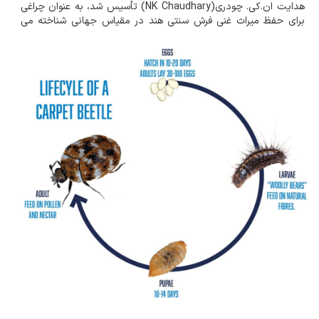
هدایت ان.کی. چودری(NK Chaudhary) تأسیس شد، به عنوان چراغی
برای حفظ میراث غنی فرش سنتی هند در مقیاس جهانی شناخته می
شود. در تلاش هستیم که منابع مختلفی را برای آشنایی شما و حفاظت
پیشگیرانه از دارایی ارزش...