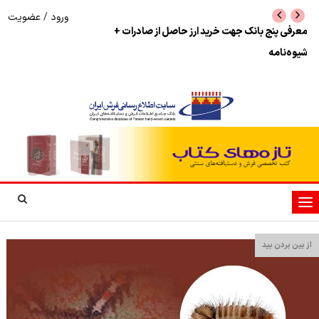
ورود
/
عضویت
نرخ بازگشت ارز حاصل از صادرات + تکمیلی
شوک به بازار هنر م
نمایشگاه فرش دستبا
تغییر
وضعیت
ناوبری
از بین بردن بید