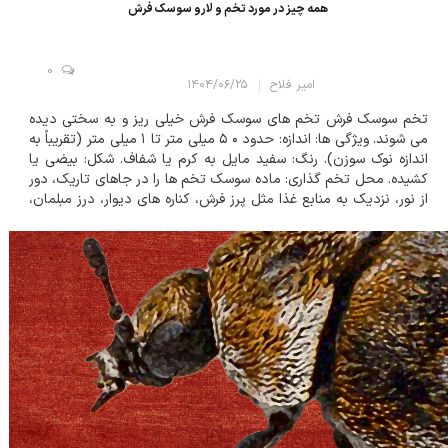
همه چیز در مورد تخم و لارو سوسک فرش
0
امیر فلاح
۱۴۰۴/۰۶/۲۵
تخم سوسک فرش تخم های سوسک فرش خیلی ریز و به سختی دیده
می شوند. ویژگی ها: اندازه: حدود ۰ ۵ میلی متر تا ۱ میلی متر (تقریباً به
اندازه نوک سوزن). رنگ: سفید مایل به کرم یا شفاف. شکل: بیضی یا
کشیده. محل تخم گذاری: ماده سوسک تخم ها را در جاهای تاریک، دور
از نور، نزدیک به منابع غذا مثل پرز فرش، کناره های دیوار، درز مبلمان،
لباس های پشمی و حتی لانه پرندگان می گذارد. تعداد:...