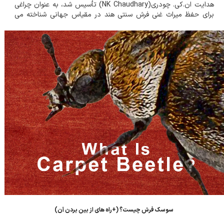
هدایت ان.کی. چودری(NK Chaudhary) تأسیس شد، به عنوان چراغی
برای حفظ میراث غنی فرش سنتی هند در مقیاس جهانی شناخته می
شود. در تلاش هستیم که منابع مختلفی را برای آشنایی شما و حفاظت
پیشگیرانه از دارایی ارزش...
سوسک فرش چیست؟ (+راه‌ های از بین بردن آن)