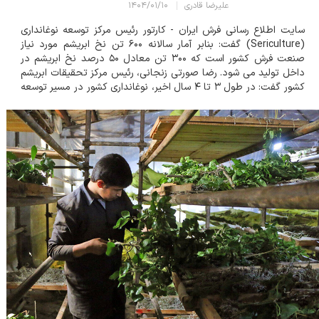
علیرضا قادری
۱۴۰۴/۰۱/۱۰
سایت اطلاع رسانی فرش ایران - کارتور رئیس مرکز توسعه نوغانداری
(Sericulture) گفت: بنابر آمار سالانه ۶۰۰ تن نخ ابریشم مورد نیاز
صنعت فرش کشور است که ۳۰۰ تن معادل ۵۰ درصد نخ ابریشم در
داخل تولید می شود. رضا صورتی زنجانی، رئیس مرکز تحقیقات ابریشم
کشور گفت: در طول ۳ تا ۴ سال اخیر، نوغانداری کشور در مسیر توسعه
قرار گرفت به طوریکه میزان تولید و فعالیت نسبت به سنوات گذشته
روند قابل قبولی د...