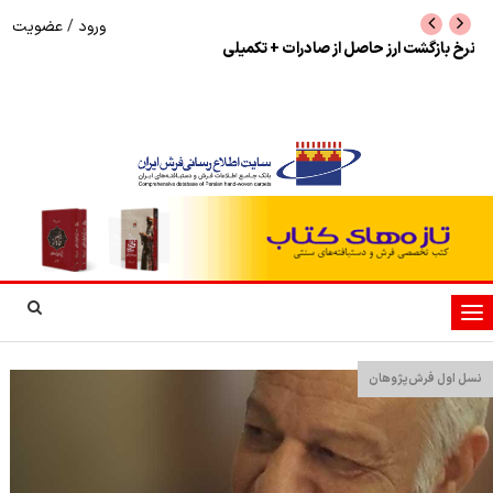
ورود
/
عضویت
شوک به بازار هنر ملی؛ تعویق مبهم سی و سومین
پرونده تحلیلی
نمایشگاه فرش دستباف به نفع الکامپ
تغییر
وضعیت
ناوبری
نسل اول فرش‌پژوهان