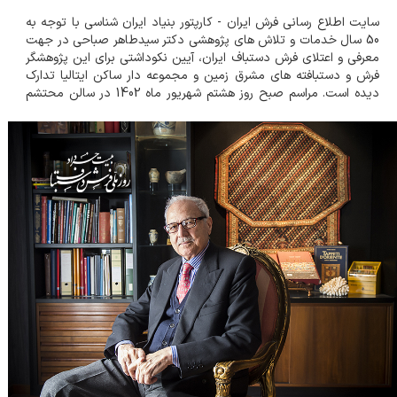
سایت اطلاع رسانی فرش ایران - کارپتور بنیاد ایران شناسی با توجه به
50 سال خدمات و تلاش های پژوهشی دکتر سیدطاهر صباحی در جهت
معرفی و اعتلای فرش دستباف ایران، آیین نکوداشتی برای این پژوهشگر
فرش و دستبافته های مشرق زمین و مجموعه دار ساکن ایتالیا تدارک
دیده است. مراسم صبح روز هشتم شهریور ماه 1402 در سالن محتشم
کاشانی این بنیاد با حضور دوستداران فرهنگ و هنر خصوصا هنر
دستبافته های ایرانی، پژوهشگران...