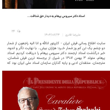
استاد دکتر سیروس پرهام به دیدار حق شتافت...
24
علیرضا قادری
۱۴۰۴/۰۶/۲۴
سایت اطلاع رسانی فرش ایران - کارپتور انالله و انا الیه راجعون از شمار
دو چشم یک تن کم وز شمار خــرد؛ هزاران بیش... با نهایت تأثر و اندوه،
خبر درگذشت استاد ارجمند دکتر سیروس پرهام را دریافت کردیم. استاد
پرهام، متولد ۳ بهمن ۱۳۰۷ در شیراز، از برجسته ترین فرش شناسان،
مترجمان، منتقدان ادبی و پایه گذاران سازمان اسناد ملی ایران بود که
عمر پر برکت خویش را و...