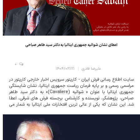
اعطای نشان شوالیه جمهوری ایتالیا به دکتر سید طاهر صباحی
0
علیرضا قادری
۱۴۰۴/۰۳/۲۱
سایت اطلاع رسانی فرش ایران - کارپتور سرویس اخبار خارجی کارپتور در
مراسمی رسمی و بر پایه فرمان ریاست جمهوری ایتالیا، نشان شایستگی
جمهوری ایتالیا با عنوان « شوالیه (Cavaliere)» به دکتر سید طاهر
صباحی، پژوهشگر، نویسنده و کارشناس برجسته فرش های شرقی، اعطا
شد. این نشان که یکی از عالی ترین افتخارات ملی ایتالیا به شمار می
رود، بر اساس پیشنهاد رئیس شورای وزیران و تأیید شورا...