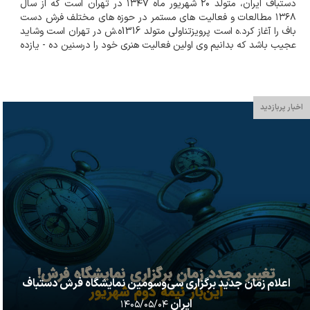
دستباف ایران، متولد ۲۰ شهريور ماه ۱۳۴۷ در تهران است که از سال
۱۳۶۸ مطالعات و فعالیت های مستمر در حوزه های مختلف فرش دست
باف را آغاز کرد.ه است پرویزتناولی متولد 1316ه.ش در تهران است وشاید
عجیب باشد که بدانیم وی اولین فعالیت هنری خود را درسنین ده - یازده
سالگی با آموختن نوازندگی ویلن زیرنظراستادان بزرگی همچون
ابوالحسن صبا...
اخبار پربازدید
اعلام زمان جدید برگزاری سی‌وسومین نمایشگاه فرش دستباف
ایران
۱۴۰۵/۰۵/۰۴