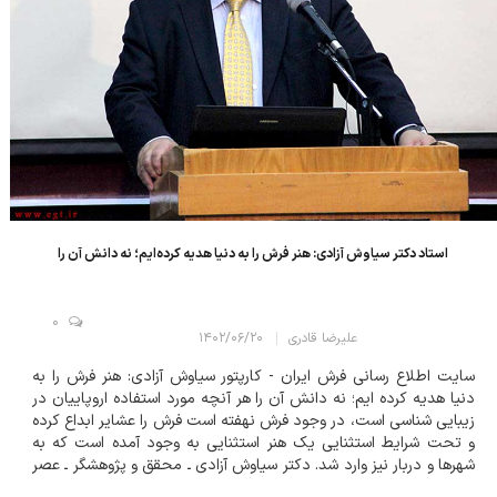
استاد دکتر سیاوش آزادی: هنر فرش را به دنيا هديه كرده‌ايم؛ نه دانش آن را
0
علیرضا قادری
۱۴۰۲/۰۶/۲۰
سایت اطلاع رسانی فرش ایران - کارپتور سياوش آزادي: هنر فرش را به
دنيا هديه كرده ايم؛ نه دانش آن را هر آنچه مورد استفاده اروپاييان در
زيبايي شناسي است، در وجود فرش نهفته است فرش را عشاير ابداع كرده
و تحت شرايط استثنايي يك هنر استثنايي به وجود آمده است كه به
شهرها و دربار نيز وارد شد. دكتر سياوش آزادی ـ محقق و پژوهشگر ـ عصر
چهارشنبه اول آبان ماه 1382، در برنامه سخنرانی در موزه فرش اير...