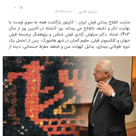
0
علیرضا قادری
۱۴۰۴/۰۱/۰۱
سایت اطلاع رسانی فرش ایران - کارپتور بازگشت همه به سوی اوست با
نهایت تاثر و تاسف باطلاع می رساند؛ روز گذشته در آخرین روز از سال
1403، استاد دکتر سیاوش آزادی فرش شناس و پژوهشگر برجسته فرش
جهان و کلکسیونر فرش، مقیم آلمان در شهر هامبورگ، پس از تحمل یک
دوره طولانی بیماری، بدلیل کهولت سن و ضعف مفرط جسمانی، دیده از
جهان فرو بست. ظهر امروز دکترطاهر صباحی در این باره به کارپتور
گفت: « صبح امروز...