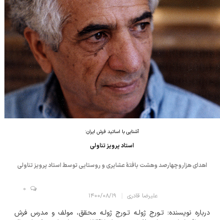
آشنایی با اساتید فرش ایران:
استاد پرویز تناولی
اهدای هزاروچهارصد وهشت بافتۀ عشایری و روستایی توسط استاد پرویز تناولی
0
علیرضا قادری
۱۴۰۰/۰۸/۱۹
درباره نویسنده: تـورج ژولـه تـورج ژولـه محقق، مولف و مدرس فرش