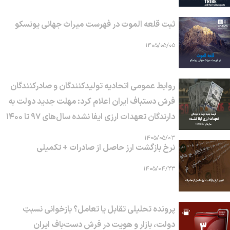
ثبت قلعه الموت در فهرست میراث جهانی یونسکو
۱۴۰۵/۰۵/۰۵
روابط عمومی اتحادیه تولیدکنندگان و صادرکنندگان
فرش دستباف ایران اعلام کرد: مهلت جدید دولت به
دارندگان تعهدات ارزی ایفا نشده سال‌های ۹۷ تا ۱۴۰۰
۱۴۰۵/۰۵/۰۳
نرخ بازگشت ارز حاصل از صادرات + تکمیلی
۱۴۰۵/۰۴/۲۳
پرونده تحلیلی تقابل یا تعامل؟ بازخوانی نسبتِ
دولت، بازار و هویت در فرش دست‌باف ایران