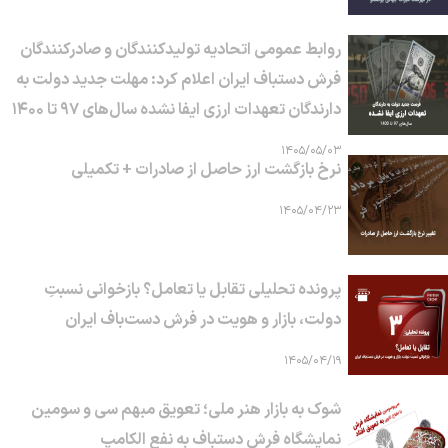
روابط عمومی اتحادیه تولیدکنندگان و صادرکنندگان
فرش دستباف ایران اعلام کرد: مهلت جدید دولت به
دارندگان تعهدات ارزی ایفا نشده سال‌های ۹۷ تا ۱۴۰۰
۱۴۰۵/۰۵/۰۳
نرخ بازگشت ارز حاصل از صادرات + تکمیلی
۱۴۰۵/۰۴/۲۳
پرونده تحلیلی تقابل یا تعامل؟ بازخوانی نسبتِ
دولت، بازار و هویت در فرش دست‌باف ایران
۱۴۰۵/۰۴/۱۹
شوک به بازار هنر ملی؛ تعویق مبهم سی و سومین
نمایشگاه فرش دستباف به نفع الکامپ