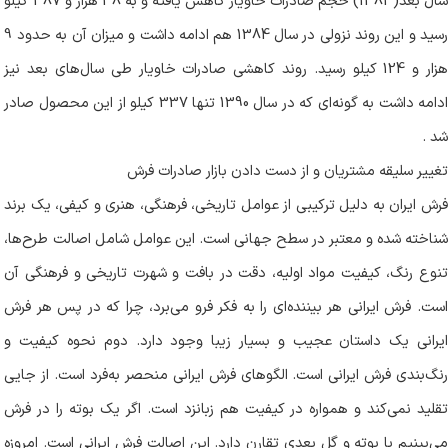
سال بعد(1383) حجم صادرات خاویار کاهش یافته و به 38 هزار و 387 کیلو
رسید و این روند نزولی در سال 1384 هم ادامه داشت و میزان آن به حدود 9
هزار و 124 کیلو رسید. روند کاهشی صادرات خاویار طی سال‌های بعد نیز
ادامه داشت به گونه‌ای که در سال 1390 تنها 337 کیلو از این محصول صادر
شد
.
تغییر سلیقه مشتریان و از دست دادن بازار صادرات فرش
فرش ایران به دلیل ترکیبی از عوامل تاریخی، فرهنگی، هنری و کیفی، یک برند
شناخته شده و معتبر در سطح جهانی است. این عوامل شامل اصالت طرح‌ها،
تنوع رنگ، کیفیت مواد اولیه، دقت در بافت و شهرت تاریخی و فرهنگی آن
است. فرش ایرانی هر بیننده‌ای را به فکر فرو می‌برد، چرا که در پس هر فرش
ایرانی یک داستان عجیب و بسیار زیبا وجود دارد. دوم نحوه کیفیت و
رنگ‌بندی فرش ایرانی است. الگوهای فرش ایرانی منحصر به‌فرد است. از جایی
تقلید نمی‌کند و همواره در کیفیت هم زبانزد است. اگر یک بوته را در فرش
می‌بینیم با بوته و گل بعدی تقارن دارد. این اصالت فرش ایرانی است. امروزه