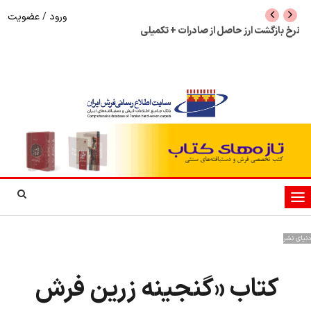
ورود
/
عضویت
نرخ بازگشت ارز حاصل از صادرات + تکمیلی
شوک به بازار هنر م
نمایشگاه فرش دستبا
تغییر
وضعیت
ناوبری
دنیای نشر
کتاب «گنجینه زرین فرش