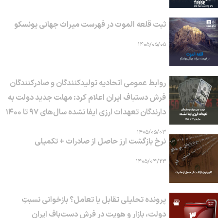
ثبت قلعه الموت در فهرست میراث جهانی یونسکو
۱۴۰۵/۰۵/۰۵
روابط عمومی اتحادیه تولیدکنندگان و صادرکنندگان
فرش دستباف ایران اعلام کرد: مهلت جدید دولت به
دارندگان تعهدات ارزی ایفا نشده سال‌های ۹۷ تا ۱۴۰۰
۱۴۰۵/۰۵/۰۳
نرخ بازگشت ارز حاصل از صادرات + تکمیلی
۱۴۰۵/۰۴/۲۳
پرونده تحلیلی تقابل یا تعامل؟ بازخوانی نسبتِ
دولت، بازار و هویت در فرش دست‌باف ایران