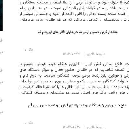
ی از طرف خود و خانواده ارمی، از ابراز لطف و محبت بستگان و
ان در فقدان مادر گرانقدرشان قدردانی نمودند. در متن این پیام
 آمده است: بسمه تعالی با قلبی آکنده از اندوه و چشمانی سرشار از
انی، بدینوسیله از تمامی عزیزانی که در غم فقدان مادر عزیزمان،
هشدار فرش حسین ارمی به خریداران قالی‌های ابریشم قم
فر
0
تاریخ 
علیرضا قادری
۱۴۰۳/۰۴/۳۱
 اطلاع رسانی فرش ایران - کارپتور هنگام خرید هوشیار باشیم با
ل تاسف شاهدیم که در فقدان حضور فعال و موثر دستگاه های
فر
تی و قوانین بازدارنده، برخی عرضه کنندگان مبادرت به درج نام و
 تولید کنندگان صاحب سبک و معتبر بر روی محصولات و تولیدات
تاریخ 
قه نموده و با فریب خریداران، این قالی ها را که یقینا فاقد کیفیت و
 های واقعی برند های اصلی است، به مشتریان و مصرف کنندگان
روشند...
فر
حاج حسین ارمی؛ بنیانگذار برند نام‌آشنای فرش ابریشم حسین ارمی قم
تاریخ 
0
علیرضا قادری
۱۴۰۲/۰۴/۳۰