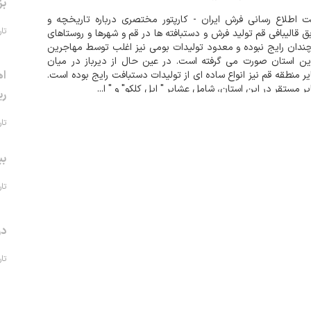
بز
 اطلاع رسانی فرش ایران - کارپتور مختصری درباره تاریخچه و
تاریخ 
ق قالیبافی قم تولید فرش و دستبافته ها در قم و شهرها و روستاهای
ندان رایج نبوده و معدود تولیدات بومی نیز اغلب توسط مهاجرین
ین استان صورت می گرفته است. در عین حال از دیرباز در میان
اه
ر منطقه قم نیز انواع ساده ای از تولیدات دستبافت رایج بوده است.
ر مستقر در این استان، شامل عشایر " ایل کلکو" و " ا...
ری
تاریخ 
بی
تاریخ 
در
تاریخ 