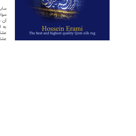
سایت
سواب
آن چ
به ا
عشای
عشای