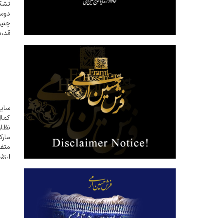
تشکر
دوست
چنین
قدرد
ما...
سایت
کما
نظار
مارک
متفر
ارزش
می ف