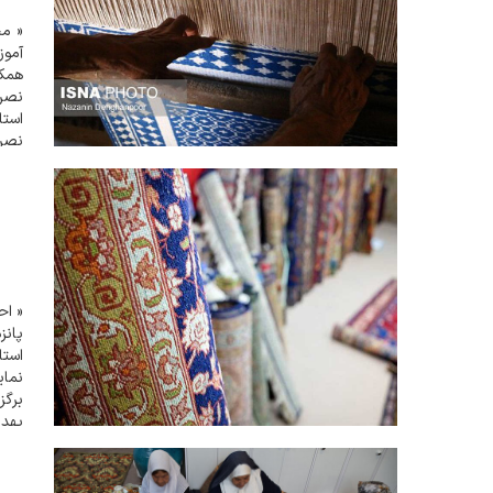
« مح
آموز
همکا
نصرآ
استا
اشتغ
« اح
پانز
بهدا
بهدا