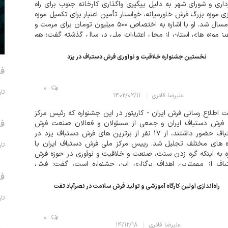
اری و شورای شهر به دلیل پیگیری واگذاری کارخانه جنوب برای راه
زی موزه بزرگ فرش خاورمیانه، خواستار تأمین اعتبار برای تکمیل موزه
در امسال شد. او با اشاره به اختصاص ۵۰۰ میلیون تومان برای مرمت و
ز موزه های استان از محل اعتبارات ملی در سال گذشته گفت: هم
۳...
نخستین جشنواره خلاقیت و نوآوری فرش دستباف در یزد
فر
0
تاریخ 
علیرضا قادری
۱۴۰۲/۰۲/۱۱
 اطلاع رسانی فرش ایران - کارپتور در این جشنواره که رئیس مرکز
 فرش دستباف ایران و جمعی از مسئولان و فعالان صنعت فرش
فر
دستباف حضور داشتند، از ۱۷ نفر از برترین های فرش دستباف یزد در
 های مختلف تجلیل شد. رییس مرکز ملی فرش دستباف ایران با
تاریخ 
ه به اینکه گره زدن سنت، صنعت و خلاقیت و نوآوری در حوزه فرش
باف از مهمترین اهداف برگزاری این جشنواره است، گفت: فرش
اف نشان هویت، تاریخ...
فر
راه‌اندازی اولین کارگاه آموزشی و تولید فرش سلامت در نصرآباد تفت
تاریخ 
0
علیرضا قادری
۱۴/۱۲/۱۸