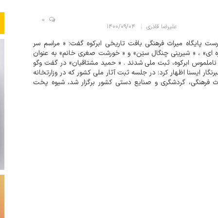
0
علیرضا قادری
۱۴۰۰/۰۹/۰۴
ست پایگاه میراث فرهنگی بافت تاریخی ابرکوه گفت: « مراسم سر
 ای» ، « شیرینی چنگال سیَن» و « خورشت صغری خانم» به عنوان
 ناملموس ابرکوه، ثبت ملی شدند . « حمید مشتاقیان» در گفت وگو
برنگار ایسنا اظهار کرد: در جلسه ثبت آثار ملی کشور که در وزارتخانه
ث فرهنگی، گردشگری و صنایع دستی کشور برگزار شد، شیوه پخت
نی چنگال سیَن ابرقوئی، نحوه تهی...