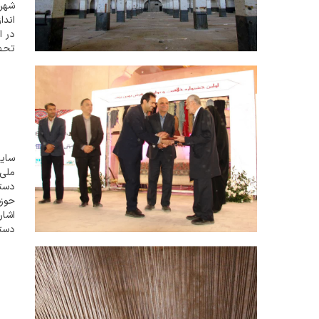
شهرد
اندا
تجهی
اکنون ۶
سایت
ملی
حوزه
اشار
دست
دستب