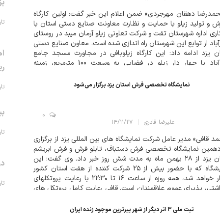
بز
مدرضا دهقان مهرجردی» ضمن اعلام این خبر گفت: اولین کارگاه
تاریخ 
ش و تولید زیلو با حمایت و نظارت معاونت صنایع دستی استان با
ری اداره شهرستان تفت و شرکت تعاونی زیلو آرمان میبد در روستای
باد از توابع این شهرستان راه اندازی شده است. معاون صنایع دستی
اه
ن یزد ادامه داد: این کارگاه زیلوبافی در مجاورت مسجد جامع
نصرآباد با چهار دار زیلو در فضایی به وسعت 100 مترمربع، زمینه
ری
ال...
نمایشگاه تخصصی فرش استان یزد برگزار می‌شود
تاریخ 
بی
0
علیرضا قادری
۱۴/۱۱/۲۷
تاریخ 
مد قافی» مدیر عامل شرکت نمایشگاه های بین المللی یزد از برگزاری
دهمین نمایشگاه تخصصی فرش دستباف، تابلو فرش و فرش ابریشم
استان یزد از ۲۸ بهمن ماه به مدت شش روز خبر داد. وی گفت: این
در
نمایشگاه که با حضور بیش از ۲۵ شرکت کننده از هفت استان کشور
برگزار خواهد شد، همه روزه از ساعت ۱۶ تا ۲۲:۳۰ با رعایت پروتکلهای
تاریخ 
شتی، پذیرای عموم علاقمندان است. قافی رعایت کامل پروتکل های
شتی ب...
ثبت ملی ۳ اثر دیگر از شهر پیرترین موجود زنده ایران