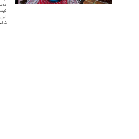
محسو
نیس
این 
۳-
هنگا