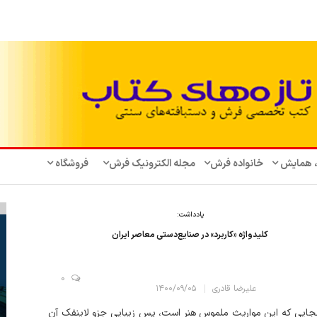
، همایش‌
خانواده فرش
مجله الکترونیک فرش
فروشگاه
یادداشت:
کلیدواژه «کاربرد» در صنایع‌دستی معاصر ایران
0
علیرضا قادری
۱۴۰۰/۰۹/۰۵
نجایی که این مواریث ملموس هنر است، پس زیبایی جزو لاینفک آن