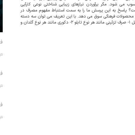
ب می شود. مگر برآوردن نیازهای زیبایی شناختی نوعی کارآیی
ت؟ پاسخ به این پرسش ما را به سمت استنباط مفهوم مصرف در
محصولات فرهنگی سوق می دهد. با این تعریف می توان سه دسته
شامل ۱- صرف تزئینی مانند هر نوع تابلو ۲- دکوری مانند هر نوع گلدان و
 مصرفی مانند ظروف سرامیکی را برای این محصولات متصور شد.
می که از صنایع د...
فر
تاریخ 
فر
تاریخ 
فر
تاریخ 