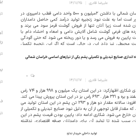
بز
علیرضا قادری
۱۴/۱۱/۲۵
خراسان شمالی با داشتن ۲میلیون و ۵۰۰ واحد دامی قطب دامپروی در
تاریخ 
 است اما به علت نبود زنجیره تولید درآمد کمی حاصل دامداران
ن شده است زیرا آنان تنها از فروش گوشت قرمز سود می برند و
رده های فرعی گوشت شامل آلایش دامی و امعاء و احشاء دام با
اه
 پایین به فروش می رسد و یا دور ریخته می شود که حتی آلودگی
ری
 محیطی نیز دارد این در حالی است که اگر این زنجیره تکمیل
باعث ارزش افزوده خواهد شد....
تاریخ 
ه اندازی صنایع تبدیلی و تکمیلی پشم یکی از نیازهای اساسی خراسان شمالی
بی
0
علیرضا قادری
۱۴/۱۱/۱۷
تاریخ 
مهدی شکاری اظهارکرد: در این استان یک میلیون و ۹۹۸ هزار و ۷۴ راس
گوسفند و بره و ۳۲۱ هزار . ۶۹۳ راس بز در این استان پرورش پیدا می کند.
در
وی افزود: سالانه مقدار دو هزار و ۲۹۳ تن پشم در این استان تولید می
که مقدار قابل توجهی از آن به دلیل نبود صنایع تبدیلی و تکمیلی از
تاریخ 
ن خارج می شود. شکاری ادامه داد: پایین بودن قیمت پشم در این
ن سبب شده تا تولید آن برای دامداران صرفه اقتصادی نداشته
..
تولید داخلی خریدار ندارد