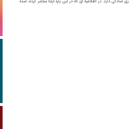
ری آمادگی دارد. در اطلاعیه ای که در این باره ایلنا منتشر کرده، آمده
 « بنا به رایزنی های انجام شده توسط مسئولان مرتبط امکان
ات یک هزار...