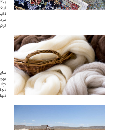
این
قانو
مرمت
ترکی
حوز
فروش
سایت
نژاد
تجار
كلكويی ۲- قزل ۳- بلوچی ۴- عرب