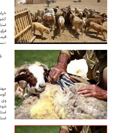
کشور
استا
فرآو
قیمت
زیست
شود 
را
شود 
استا
استا
باشد.