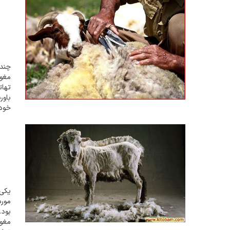
چندی
مغول
تها
باور
خود 
این 
بر ا
یکی 
مورد
بود.
مغول