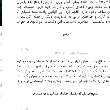
۱۴۰۱ ۰۳ ۲۵ سایت اطلاع رسانی فرش ایران - کارپتور فرحناز رافع با بیان
که در بحث بهبود فضای کسب و کار در حوزه فرش دستباف چند
ن مزاحم وجود دارد، اظهار کرد: این قوانین باعث شده بسیاری از
 کاران و طراحان ایرانی به کشورهای دیگر از جمله آذربایجان،
ه و ترکمنستان مهاجرت کنند. علت این وضعیت، دو قانون مزاحم در
ه فرش های مرجوعی است. وی افزود: برای مثال ممکن است
ندگان فرش خود را...
فر
پشم
تاریخ 
0
تحریریه کارپتور
۱۴/۰۱/۰۱
فر
 اطلاع رسانی فرش ایران _ کارپتور پشم از رشته هایی باریک و نرم
روی پوست بدن گوسفند٬ بز و شتر به دست می آيد. امروزه بيش از۲۰۰
تاریخ 
 مختلف گوسفند در دنيا شناخته شده كه اكثر آنها از نظر توليدات
ی و اقتصادی دارای اهميت چندانی نبوده و صنعت پرورش گوسفند،
تنها متكی به ۲۰-۱۰ نژاد آن می باشد. مهمترين نژاد گوسفندان ايرانی: ۱-
فر
ی ۵- فراهانی ۶- گرگانی ۷- كر...
پشم‌های رنگی گوسفندان خراسان شمالی بدون مشتری
تاریخ 
0