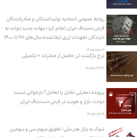
روابط عمومی اتحادیه تولیدکنندگان و صادرکنندگان
فرش دستباف ایران اعلام کرد: مهلت جدید دولت به
دارندگان تعهدات ارزی ایفا نشده سال‌های ۹۷ تا ۱۴۰۰
۱۴۰۵/۰۵/۰۳
نرخ بازگشت ارز حاصل از صادرات + تکمیلی
۱۴۰۵/۰۴/۲۳
پرونده تحلیلی تقابل یا تعامل؟ بازخوانی نسبتِ
دولت، بازار و هویت در فرش دست‌باف ایران
۱۴۰۵/۰۴/۱۹
شوک به بازار هنر ملی؛ تعویق مبهم سی و سومین