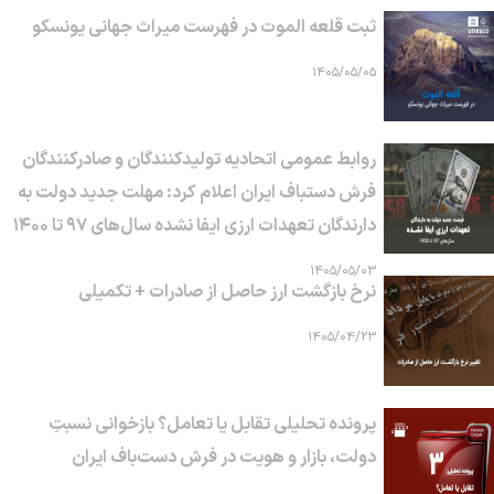
ثبت قلعه الموت در فهرست میراث جهانی یونسکو
۱۴۰۵/۰۵/۰۵
روابط عمومی اتحادیه تولیدکنندگان و صادرکنندگان
فرش دستباف ایران اعلام کرد: مهلت جدید دولت به
دارندگان تعهدات ارزی ایفا نشده سال‌های ۹۷ تا ۱۴۰۰
۱۴۰۵/۰۵/۰۳
نرخ بازگشت ارز حاصل از صادرات + تکمیلی
۱۴۰۵/۰۴/۲۳
پرونده تحلیلی تقابل یا تعامل؟ بازخوانی نسبتِ
دولت، بازار و هویت در فرش دست‌باف ایران