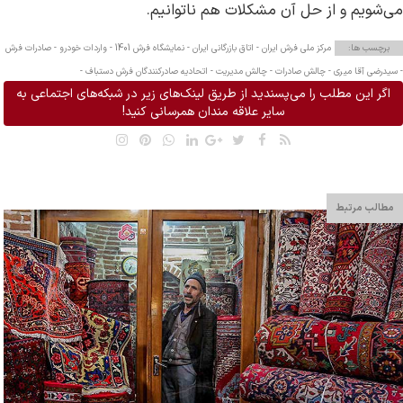
می‌شویم و از حل آن مشکلات هم ناتوانیم.
برچسب ها:
مرکز ملی فرش ایران -
اتاق بازرگانی ایران -
نمایشگاه فرش 1401 -
واردات خودرو -
صادرات فرش
-
سیدرضی آقا میری -
چالش صادرات -
چالش مدیریت -
اتحادیه صادرکنندگان فرش دستباف -
اگر این مطلب را می‌پسندید از طریق لینک‌های زیر در شبکه‌های اجتماعی به
سایر علاقه مندان همرسانی کنید!
مطالب مرتبط