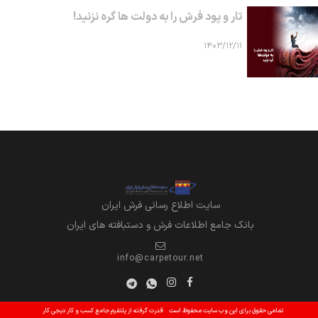
تار و پود فرش را به دولت ها گره نزنید!
۱۴۰۳/۱۲/۱۱
سايت اطلاع رساني فرش ايران
بانک جامع اطلاعات فرش و دستبافته های ایران
info@carpetour.net
تمامی حقوق برای این وب سایت محفوظ است
قدرت گرفته از پلتفرم جامع کسب و کار دیجی کار