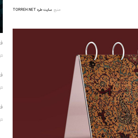
منبع:
سایت طره TORREH.NET
فر
تاریخ 
فر
تاریخ 
فر
تاریخ 