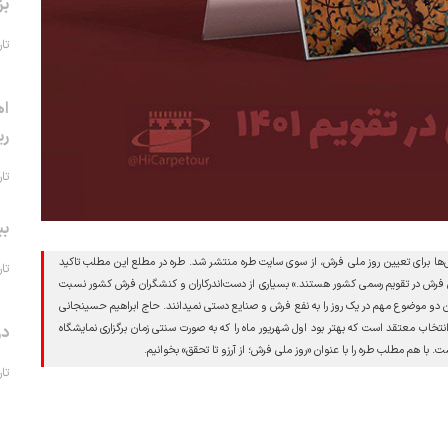
بز
تاریخ 
اه
ری
تاریخ 
بی
نید در تاریخ نهم شهریور ماه 1399 و در بحبوحه تلاش‌ها برای تعیین روز ملی فرش، از سوی سایت طره منتشر شد. طره در مطلع این مطلب تاکید
تاریخ 
ی فرش در تقویم رسمی کشور هستند.» بسیاری از دست‌اندرکاران و کنشگران فرش کشور نسبت
ین دو موضوع مهم در یک روز را به نفع فرش و صنایع دستی نمیدانند. حاج ابراهیم حسینجانی
ب معتقد است که بهتر بود اول شهریور ماه را که به صورت سنتی زمان برگزاری نمایشگاه
در
 با هم مطلب طره را با عنوان «روز ملی فرش؛ از آرزو تا تحقق» بخوانیم.
تاریخ 