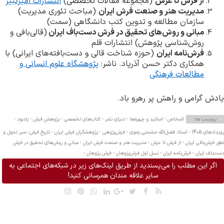
از فرش تا عرش
(مجموعه مقالات تخصصی)
انتشارات امیرکبیر
مدیریت هنر و صنعت فرش ایران
(مباحث تئوری مدیریت)
سازمان مطالعه و تدوین کتب دانشگاهی (سمت)
مبانی و روش‌های تحقیق در فرش دست‌باف ایران
(قالی‌بافی و
روش‌شناسی پژوهش) انتشارات قلم
فرش‌نامه ایران
(حوزه شناخت قالی و دست‌بافته‌های ایرانی) با
همکاری دکتر حسن آذرپاد. ناشر:
پژوهشگاه علوم انسانی و
مطالعات فرهنگی
یادش گرامی و راهش پر رهرو باد
.
برچسب ها:
اشخاص -
اساتید و چهره‌ها -
دنیای نشر -
کتاب‌های تخصصی -
پژوهش فرش -
یادبود -
رویدادهای 1405 -
استاد فضل‌الله حشمتی رضوی -
فرش‌پژوهی -
پژوهشگران فرش ایران -
تاریخ فرش؛ سیر تحول و
تطور فرش‌بافی ایران -
از فرش تا عرش -
مدیریت هنر و صنعت فرش ایران -
مبانی و روش‌های تحقیق در فرش
دست‌باف ایران -
فرش‌نامه ایران -
نسل اول فرش‌پژوهان -
فرش پژوهان -
اگر این مطلب را می‌پسندید از طریق لینک‌های زیر در شبکه‌های اجتماعی به
سایر علاقه مندان همرسانی کنید!