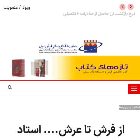
ورود
/
عضویت
نرخ بازگشت ارز حاصل از صادرات + تکمیلی
شوک به بازار هنر م
نمایشگاه فرش دستبا
تغییر
وضعیت
ناوبری
اساتید و چهره‌ها
از فرش تا عرش.... استاد