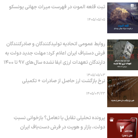
ثبت قلعه الموت در فهرست میراث جهانی یونسکو
۱۴۰۵/۰۵/۰۵
روابط عمومی اتحادیه تولیدکنندگان و صادرکنندگان
فرش دستباف ایران اعلام کرد: مهلت جدید دولت به
دارندگان تعهدات ارزی ایفا نشده سال‌های ۹۷ تا ۱۴۰۰
۱۴۰۵/۰۵/۰۳
نرخ بازگشت ارز حاصل از صادرات + تکمیلی
۱۴۰۵/۰۴/۲۳
پرونده تحلیلی تقابل یا تعامل؟ بازخوانی نسبتِ
دولت، بازار و هویت در فرش دست‌باف ایران