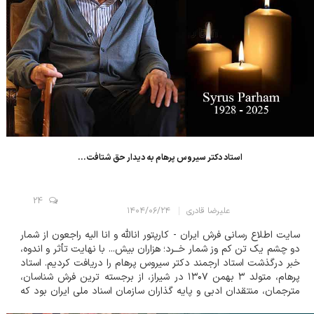
استاد دکتر سیروس پرهام به دیدار حق شتافت...
24
علیرضا قادری
۱۴۰۴/۰۶/۲۴
سایت اطلاع رسانی فرش ایران - کارپتور انالله و انا الیه راجعون از شمار
دو چشم یک تن کم وز شمار خــرد؛ هزاران بیش... با نهایت تأثر و اندوه،
خبر درگذشت استاد ارجمند دکتر سیروس پرهام را دریافت کردیم. استاد
پرهام، متولد ۳ بهمن ۱۳۰۷ در شیراز، از برجسته ترین فرش شناسان،
مترجمان، منتقدان ادبی و پایه گذاران سازمان اسناد ملی ایران بود که
عمر پر برکت خویش را و...