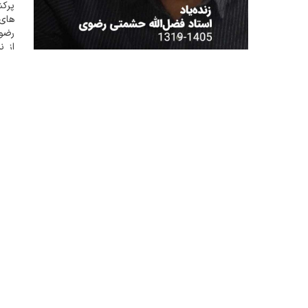
پرکش
های 
رضوی
از ن
دستب