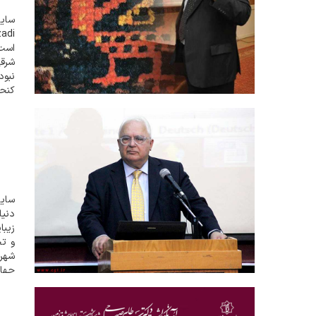
است
شرقی
نبود
کنجک
« نق
سایت
دنيا
زيبا
و تح
شهره
چهارشنبه او