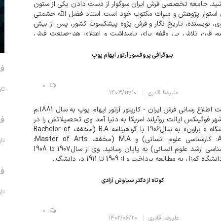
ید. جامعه تخصصی فرش ایران سوگوار از دست دادن یکی از ستون
استوار پژوهش و میراث مکتوب خود است. استاد فضل الله حشمتی
، نویسنده، تاریخ نگار و فرش پژوه پیشکسوت کشور، پس از بیش
یم قرن تلاش بی وقفه برای پاسداشت و اعتلای هنر-صنعت فرش
اف،...
بیوگرافی پروفسور آرتور اپهام پوپ
فر
0
تاریخ 
علیرضا قادری
۱۴۰۳/۱۲/۱۰
سایت اطلاع رسانی فرش ایران - کارپتور آرتور اپهام پوپ به سال 1881.م
هر فوئینکس ایالت روآیلند امریکا به دنیا آمد. وی تحصیلاتش را در
فر
دانشگاه « براون» به سال1906 با گواهینامه B.A (مخفف Bachelor of
Arts: کارشناسی علوم انسانی) و M.A (مخفف Master of Arts:
تاریخ 
کارشناسی ارشد علوم انسانی) به پایان رسانید. وی از سال1907 تا 1908
شگاه کوزل به مطالعه پرداخت و از 1909 تا 1911 در دانشگ...
فر
کوتاه از دکتر سیاوش آزادی
تاریخ 
0
علیرضا قادری
۱۴۰۲/۰۶/۲۰