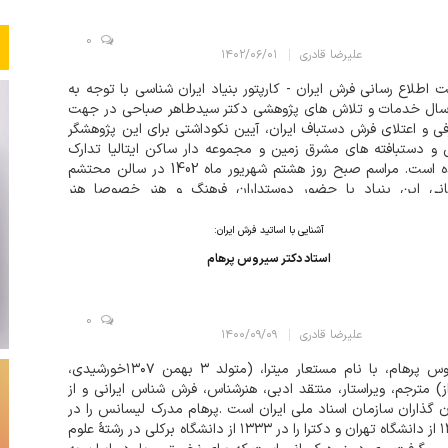
0
علیرضا قادری
۱۴۰۲/۰۶/۰۱
 اطلاع رسانی فرش ایران - کارپتور بنیاد ایران شناسی با توجه به
5 سال خدمات و تلاش های پژوهشی دکتر سیدطاهر صباحی در جهت
ی و اعتلای فرش دستباف ایران، آیین نکوداشتی برای این پژوهشگر
و دستبافته های مشرق زمین و مجموعه دار ساکن ایتالیا تدارک
دیده است. مراسم صبح روز هشتم شهریور ماه 1402 در سالن محتشم
انی این بنیاد با حضور دوستداران فرهنگ و هنر خصوصا هنر
افته های ایرانی، پژوهشگران...
آشنایی با اساتید فرش ایران:
استاد دکتر سیروس پرهام
0
علیرضا قادری
۱۴۰۰/۰۹/۰۹
سیروس پرهام، با نام مستعار میترا، (متولد ۳ بهمن ۱۳۰۷خورشیدی،
ز) مترجم، ویراستار، منتقد ادبی، هنرشناس، فرش شناس ایرانی و از
ن گذاران سازمان اسناد ملی ایران است .پرهام مدرک لیسانس را در
۱۳۳۰ از دانشگاه تهران و دکترا را در ۱۳۳۳ از دانشگاه برکلی در رشتهٔ علوم