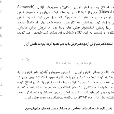
بز
سایت اطلاع رسانی فرش ایران - کارپتور سیاووش آزادی (Siawosch
تاریخ 
Ulrich Azadi) یکی از کارشناسان برجسته فرش جهان و کلکسیونر فرش
 او در حالی که هنوز در هامبورگ تحصیل می کرد، تجارت فرش
 را آغاز کرد. پرداختن به آثار هنری بافته شده برای او کاملاً جدید
اه
، زیرا پدرش کلکسیونر فرش های زیبا بود. با فروش فرش هایش،
اوی او نسبت به این کالا و شناخت آن بیشتر شد. خودش می گوید:
ری
وش ب...
استاد دکتر سیاوش آزادی: هنر فرش را به دنيا هديه كرده‌ايم؛ نه دانش آن را
تاریخ 
بی
0
علیرضا قادری
۱۴۰۲/۰۶/۲۰
تاریخ 
 اطلاع رسانی فرش ایران - کارپتور سياوش آزادي: هنر فرش را به
 هديه كرده ايم؛ نه دانش آن را هر آنچه مورد استفاده اروپاييان در
يي شناسي است، در وجود فرش نهفته است فرش را عشاير ابداع كرده
در
ت شرايط استثنايي يك هنر استثنايي به وجود آمده است كه به
ا و دربار نيز وارد شد. دكتر سياوش آزادی ـ محقق و پژوهشگر ـ عصر
تاریخ 
ل آبان ماه 1382، در برنامه سخنرانی در موزه فرش اير...
آئین نکوداشت دکترطاهر صباحی، پژوهشگر دستبافته های مشرق زمین