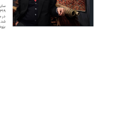
سایت
شد. 
بزود
بروز داد. در سا