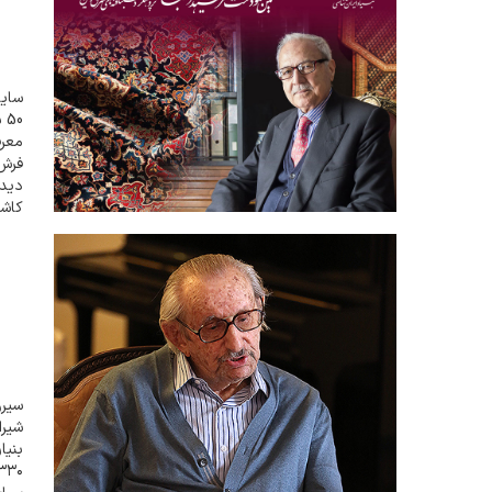
سایت
0
معرف
فرش 
کاش
دستب
شیرا
بنیا