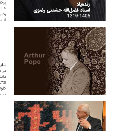
پرکش
های 
رضوی
از ن
دستب
در ش
در دان