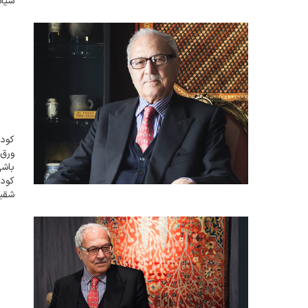
سیاس
شیوه ن
کودک
ورق 
باشی
کودک
شقیق
دیگر
بری 