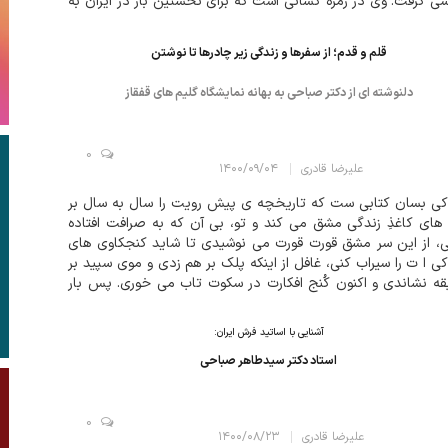
ی گرفت. وی در زمره کسانی است که برای نخستین بار در ایران به
قد ادبیِ غربی به این کار پرداختند. پرهام در ۱۳۳۳ کتاب « رئا...
قلم و قدم؛ از سفرها و زندگی زیر چادرها تا نوشتن
دلنوشته ای از دکتر صباحی به بهانه نمایشگاه گلیم های قفقاز
0
علیرضا قادری
۱۴۰۰/۰۹/۰۴
ی بسان کتابی ست که تاریخچه ی پیش رویت را سال به سال بر
های کاغذِ زندگی مشق می کند و تو، بی آن که به صرافت افتاده
، از این سر مشق قورت قورت می نوشیدی تا شاید کنجکاوی های
ی ا ت را سیراب کنی، غافل از اینکه پلک بر هم زدی و موی سپید بر
ه نشاندی و اکنون کُنج افکارت در سکوت تاب می خوری. پس بار
 کتاب کودکی را در دست می گیری و ناخن به میان کاغذ فرو می
تا به شاخ نباتی ا...
آشنایی با اساتید فرش ایران:
استاد دکتر سیدطاهر صباحی
0
علیرضا قادری
۱۴۰۰/۰۸/۲۳