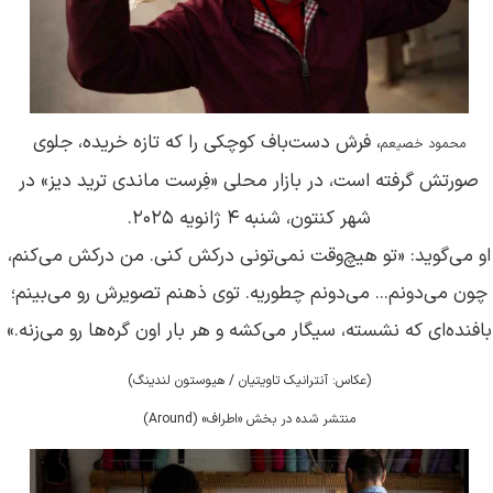
، فرش دست‌باف کوچکی را که تازه خریده، جلوی
محمود
خصیعم
صورتش گرفته است، در بازار محلی «فِرست ماندی ترید دیز» در
شهر کنتون، شنبه ۴ ژانویه ۲۰۲۵.
او می‌گوید: «تو هیچ‌وقت نمی‌تونی درکش کنی. من درکش می‌کنم،
چون می‌دونم... می‌دونم چطوریه. توی ذهنم تصویرش رو می‌بینم؛
بافنده‌ای که نشسته، سیگار می‌کشه و هر بار اون گره‌ها رو می‌زنه.»
(عکاس: آنترانیک تاویتیان / هیوستون لندینگ)
منتشر شده در بخش «اطراف» (Around)