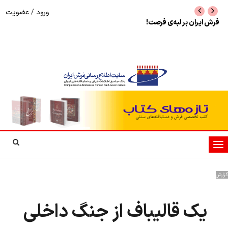
ورود
/
عضویت
سرخط اخبار متفرقه فرش دستباف در رسانه‌ها - خرداد
تامین ۸۰ درصد
1405
آذربایجان شرقی
تغییر
وضعیت
ناوبری
گزارش
یک قالیباف از جنگ داخلی