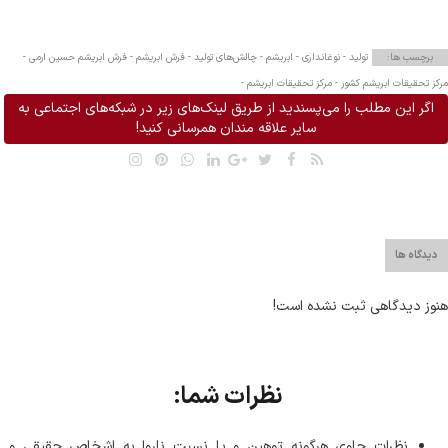
برچسب ها:
تولید -
نوغانداری -
ابریشم -
چالش‌های تولید -
فرش ابریشم -
فرش ابریشم حسین ارمی -
مرکز تحقیقات ابریشم کشور -
مرکز تحقیقات ابریشم -
اگر این مطلب را می‌پسندید از طریق لینک‌های زیر در شبکه‌های اجتماعی به
سایر علاقه مندان همرسانی کنید!
دیدگاه ها
هنوز دیدگاهی ثبت نشده است!
نظرات شما:
نظرات حاوی هرگونه توهین و یا نسبت ناروا به اشخاص حقیقی و