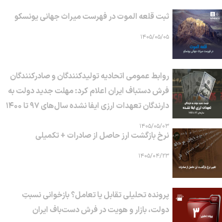
ثبت قلعه الموت در فهرست میراث جهانی یونسکو
۱۴۰۵/۰۵/۰۵
روابط عمومی اتحادیه تولیدکنندگان و صادرکنندگان
فرش دستباف ایران اعلام کرد: مهلت جدید دولت به
دارندگان تعهدات ارزی ایفا نشده سال‌های ۹۷ تا ۱۴۰۰
۱۴۰۵/۰۵/۰۳
نرخ بازگشت ارز حاصل از صادرات + تکمیلی
۱۴۰۵/۰۴/۲۳
پرونده تحلیلی تقابل یا تعامل؟ بازخوانی نسبتِ
دولت، بازار و هویت در فرش دست‌باف ایران