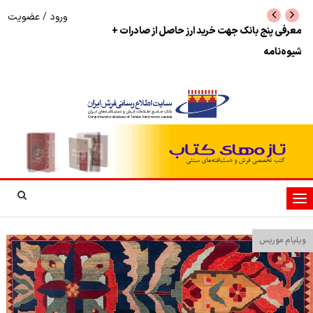
ورود
/
عضویت
نرخ بازگشت ارز حاصل از صادرات + تکمیلی
شوک به بازار هنر م
نمایشگاه فرش دستبا
تغییر
وضعیت
ناوبری
ویلیام موریس