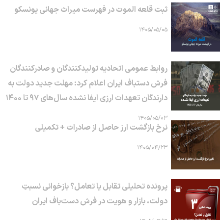
ثبت قلعه الموت در فهرست میراث جهانی یونسکو
۱۴۰۵/۰۵/۰۵
روابط عمومی اتحادیه تولیدکنندگان و صادرکنندگان
فرش دستباف ایران اعلام کرد: مهلت جدید دولت به
دارندگان تعهدات ارزی ایفا نشده سال‌های ۹۷ تا ۱۴۰۰
۱۴۰۵/۰۵/۰۳
نرخ بازگشت ارز حاصل از صادرات + تکمیلی
۱۴۰۵/۰۴/۲۳
پرونده تحلیلی تقابل یا تعامل؟ بازخوانی نسبتِ
دولت، بازار و هویت در فرش دست‌باف ایران