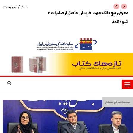
ورود
/
عضویت
معرفی پنج بانک جهت خرید ارز حاصل از صادرات +
نرخ بازگشت ارز حاصل
شیوه‌نامه
تغییر
وضعیت
ناوبری
محمدصادق مفتح